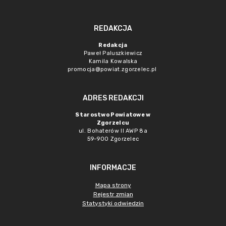
REDAKCJA
Redakcja
Paweł Paluszkiewicz
Kamila Kowalska
promocja@powiat.zgorzelec.pl
ADRES REDAKCJI
Starostwo Powiatowe w
Zgorzelcu
ul. Bohaterów II AWP 8a
59-900 Zgorzelec
INFORMACJE
Mapa strony
Rejestr zmian
Statystyki odwiedzin