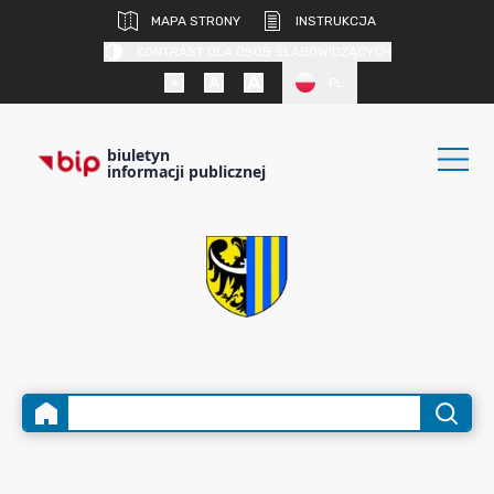
MAPA STRONY
INSTRUKCJA
KONTRAST DLA OSÓB SŁABOWIDZĄCYCH
PL
biuletyn
informacji publicznej