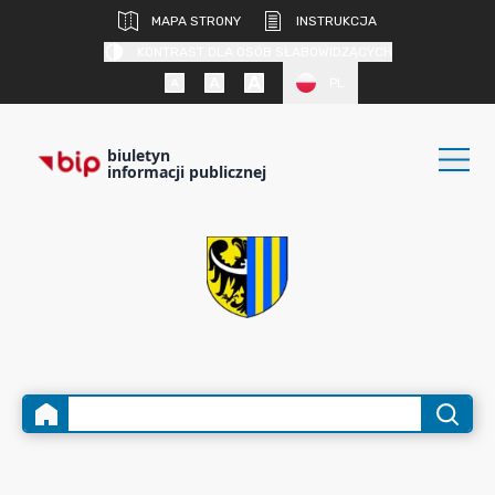
MAPA STRONY
INSTRUKCJA
KONTRAST DLA OSÓB SŁABOWIDZĄCYCH
PL
biuletyn
informacji publicznej