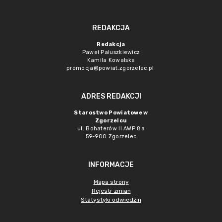
REDAKCJA
Redakcja
Paweł Paluszkiewicz
Kamila Kowalska
promocja@powiat.zgorzelec.pl
ADRES REDAKCJI
Starostwo Powiatowe w
Zgorzelcu
ul. Bohaterów II AWP 8a
59-900 Zgorzelec
INFORMACJE
Mapa strony
Rejestr zmian
Statystyki odwiedzin