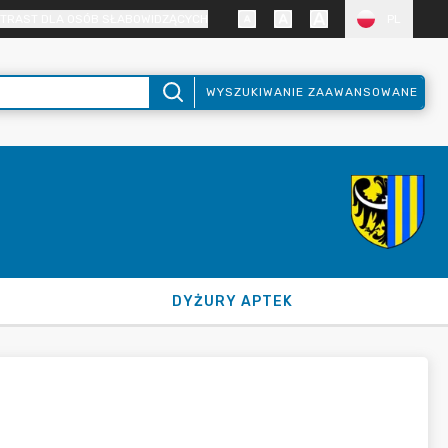
TRAST DLA OSÓB SŁABOWIDZĄCYCH
PL
WYSZUKIWANIE ZAAWANSOWANE
DYŻURY APTEK