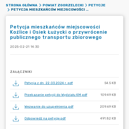
STRONA GŁÓWNA
POWIAT ZGORZELECKI
PETYCJE
PETYCJA MIESZKAŃCÓW MIEJSCOWOŚCI KOŹLICE I OSIEK ŁUŻYCKI O PRZYWRÓCENIE PUBLICZNEGO TRANSPORTU ZBIOROWEGO
Petycja mieszkańców miejscowości
Koźlice i Osiek Łużycki o przywrócenie
publicznego transportu zbiorowego
2025-02-21 14:30
ZAŁĄCZNIKI
Petycja z dn. 22.03.2024 r..pdf
54.5 KB
Przekazanie petycji do Wydziału KM.pdf
109.49 KB
Wezwanie do uzupełnienia.pdf
209.69 KB
Odpowiedź na petycję.pdf
491.82 KB