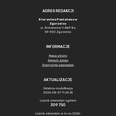
ADRES REDAKCJI
Starostwo Powiatowe w
Zgorzelcu
ul. Bohaterów II AWP 8a
59-900 Zgorzelec
INFORMACJE
Mapa strony
Rejestr zmian
Statystyki odwiedzin
AKTUALIZACJE
Ostatnia modyfikacja
2026-08-07 11:24:35
Licznik odwiedzin ogółem
309 750
Licznik odwiedzin w m-cu 2026-