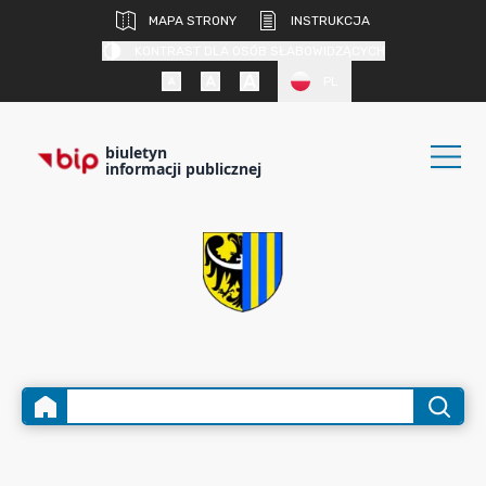
MAPA STRONY
INSTRUKCJA
KONTRAST DLA OSÓB SŁABOWIDZĄCYCH
PL
biuletyn
informacji publicznej