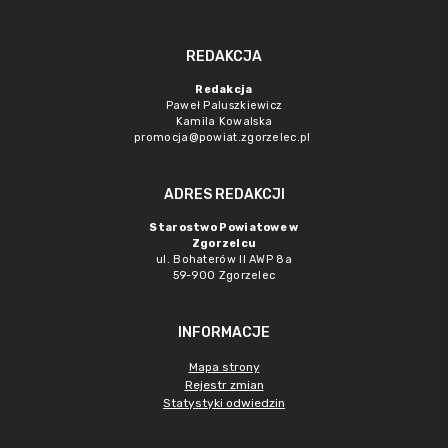
REDAKCJA
Redakcja
Paweł Paluszkiewicz
Kamila Kowalska
promocja@powiat.zgorzelec.pl
ADRES REDAKCJI
Starostwo Powiatowe w
Zgorzelcu
ul. Bohaterów II AWP 8a
59-900 Zgorzelec
INFORMACJE
Mapa strony
Rejestr zmian
Statystyki odwiedzin