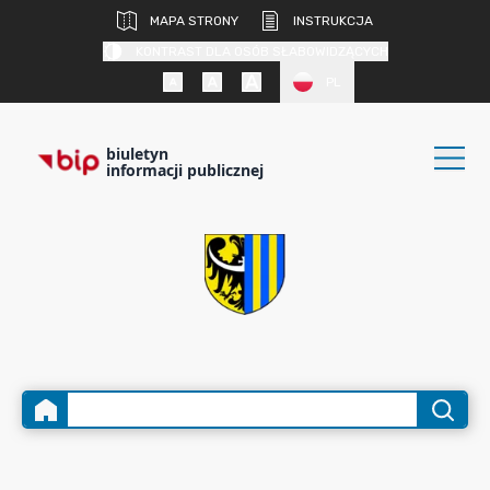
MAPA STRONY
INSTRUKCJA
KONTRAST DLA OSÓB SŁABOWIDZĄCYCH
PL
biuletyn
informacji publicznej