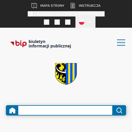
MAPA STRONY
INSTRUKCJA
KONTRAST DLA OSÓB SŁABOWIDZĄCYCH
PL
biuletyn
informacji publicznej