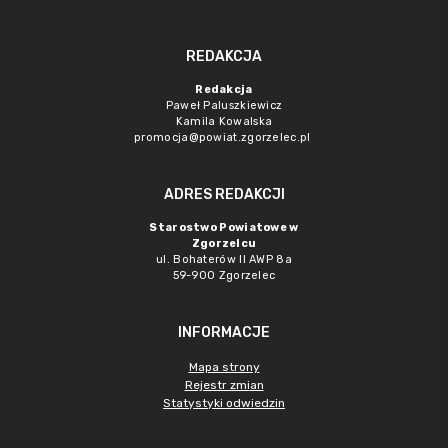
REDAKCJA
Redakcja
Paweł Paluszkiewicz
Kamila Kowalska
promocja@powiat.zgorzelec.pl
ADRES REDAKCJI
Starostwo Powiatowe w
Zgorzelcu
ul. Bohaterów II AWP 8a
59-900 Zgorzelec
INFORMACJE
Mapa strony
Rejestr zmian
Statystyki odwiedzin