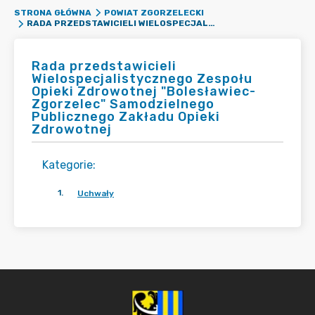
STRONA GŁÓWNA
POWIAT ZGORZELECKI
RADA PRZEDSTAWICIELI WIELOSPECJALISTYCZNEGO ZESPOŁU OPIEKI ZDROWOTNEJ "BOLESŁAWIEC-ZGORZELEC" SAMODZIELNEGO PUBLICZNEGO ZAKŁADU OPIEKI ZDROWOTNEJ
Rada przedstawicieli
Wielospecjalistycznego Zespołu
Opieki Zdrowotnej "Bolesławiec-
Zgorzelec" Samodzielnego
Publicznego Zakładu Opieki
Zdrowotnej
Kategorie
:
1
.
Uchwały