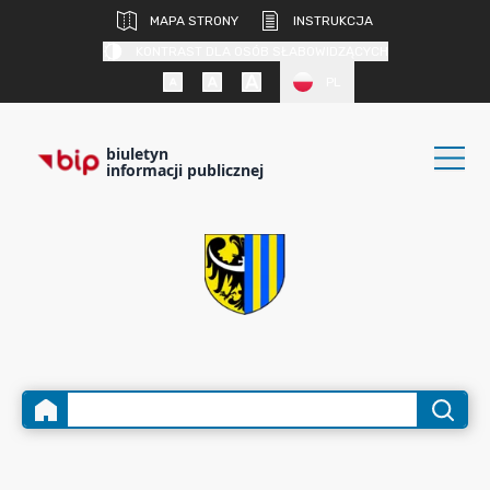
MAPA STRONY
INSTRUKCJA
KONTRAST DLA OSÓB SŁABOWIDZĄCYCH
PL
biuletyn
informacji publicznej