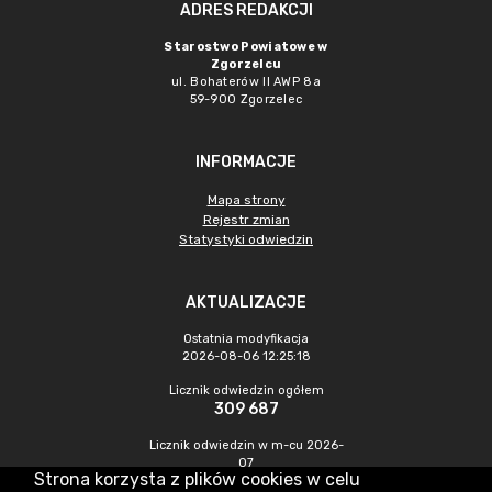
ADRES REDAKCJI
Starostwo Powiatowe w
Zgorzelcu
ul. Bohaterów II AWP 8a
59-900 Zgorzelec
INFORMACJE
Mapa strony
Rejestr zmian
Statystyki odwiedzin
AKTUALIZACJE
Ostatnia modyfikacja
2026-08-06 12:25:18
Licznik odwiedzin ogółem
309 687
Licznik odwiedzin w m-cu 2026-
07
Strona korzysta z plików cookies w celu
385