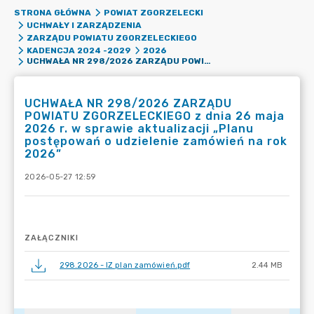
STRONA GŁÓWNA
POWIAT ZGORZELECKI
UCHWAŁY I ZARZĄDZENIA
ZARZĄDU POWIATU ZGORZELECKIEGO
KADENCJA 2024 -2029
2026
UCHWAŁA NR 298/2026 ZARZĄDU POWIATU ZGORZELECKIEGO Z DNIA 26 MAJA 2026 R. W SPRAWIE AKTUALIZACJI „PLANU POSTĘPOWAŃ O UDZIELENIE ZAMÓWIEŃ NA ROK 2026”
UCHWAŁA NR 298/2026 ZARZĄDU
POWIATU ZGORZELECKIEGO z dnia 26 maja
2026 r. w sprawie aktualizacji „Planu
postępowań o udzielenie zamówień na rok
2026”
2026-05-27 12:59
ZAŁĄCZNIKI
298.2026 - IZ plan zamówień.pdf
2.44 MB