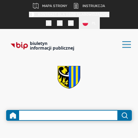
MAPA STRONY
INSTRUKCJA
KONTRAST DLA OSÓB SŁABOWIDZĄCYCH
PL
biuletyn
informacji publicznej