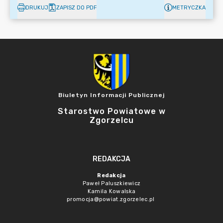
DRUKUJ
ZAPISZ DO PDF
METRYCZKA
Biuletyn Informacji Publicznej
Starostwo Powiatowe w
Zgorzelcu
REDAKCJA
Redakcja
Paweł Paluszkiewicz
Kamila Kowalska
promocja@powiat.zgorzelec.pl