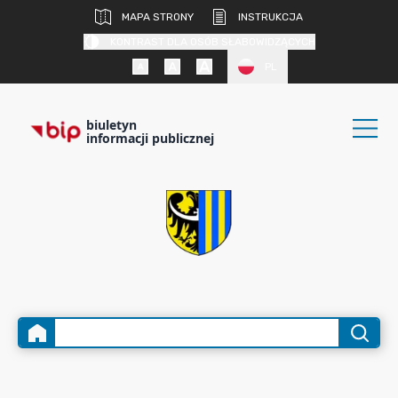
MAPA STRONY
INSTRUKCJA
KONTRAST DLA OSÓB SŁABOWIDZĄCYCH
PL
biuletyn
informacji publicznej