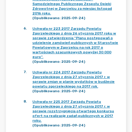
Samodzielnego Publicznego Zespołu Opieki
Zdrowotnej w Zgorzelcu za miesiąc listopad
2016 roku.
(Opublikowano: 2025-09-24)
6
.
Uchwała nr 223 2017 Zarządu Powiatu
Zgorzeleckiego z dnia 26 stycznia 2017 roku w
sprawie zatwierdzenia ''Planu postępowań o
udzielenie zamówień publicznych w Starostwie
Powiatowym w Zgorzelcu na rok 2017 o
wartościach szacunkowych powyżej 30 000
euro''.
(Opublikowano: 2025-09-24)
7
.
Uchwała nr 224 2017 Zarządu Powiatu
Zgorzeleckiego z dnia 27 stycznia 2017 r. w
sprawie zmian w planie wydatków w budżecie
powiatu zgorzeleckiego na 2017 rok.
(Opublikowano: 2025-09-24)
8
.
Uchwała nr 225 2017 Zarządu Powiatu
Zgorzeleckiego z dnia 27 stycznia 2017 r. w
sprawie rozstrzygnięcia otwartego konkursu
ofert na realizację zadań publicznych w 2017
roku.
(Opublikowano: 2025-09-24)