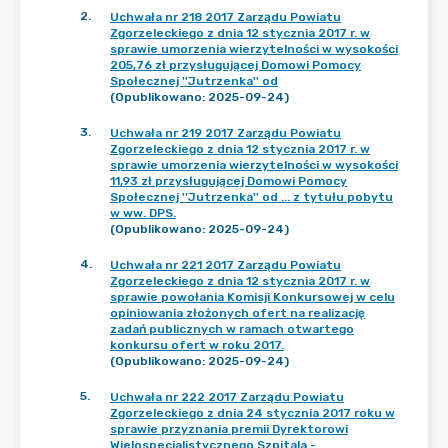
2
.
Uchwała nr 218 2017 Zarządu Powiatu
Zgorzeleckiego z dnia 12 stycznia 2017 r. w
sprawie umorzenia wierzytelności w wysokości
205,76 zł przysługującej Domowi Pomocy
Społecznej ''Jutrzenka'' od
(Opublikowano: 2025-09-24)
3
.
Uchwała nr 219 2017 Zarządu Powiatu
Zgorzeleckiego z dnia 12 stycznia 2017 r. w
sprawie umorzenia wierzytelności w wysokości
11,93 zł przysługującej Domowi Pomocy
Społecznej ''Jutrzenka'' od ... z tytułu pobytu
w ww. DPS.
(Opublikowano: 2025-09-24)
4
.
Uchwała nr 221 2017 Zarządu Powiatu
Zgorzeleckiego z dnia 12 stycznia 2017 r. w
sprawie powołania Komisji Konkursowej w celu
opiniowania złożonych ofert na realizację
zadań publicznych w ramach otwartego
konkursu ofert w roku 2017.
(Opublikowano: 2025-09-24)
5
.
Uchwała nr 222 2017 Zarządu Powiatu
Zgorzeleckiego z dnia 24 stycznia 2017 roku w
sprawie przyznania premii Dyrektorowi
Wielospecjalistycznego Szpitala -