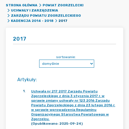
STRONA GŁÓWNA
POWIAT ZGORZELECKI
UCHWAŁY I ZARZĄDZENIA
ZARZĄDU POWIATU ZGORZELECKIEGO
2017
KADENCJA 2014 - 2018
2017
sortowanie:
Artykuły
:
1
.
Uchwała nr 217 2017 Zarządu Powiatu
Zgorzeleckiego z dnia 3 stycznia 2017 r. w
sprawie zmiany uchwały nr 123 2016 Zarządu
Powiatu Zgorzeleckiego z dnia 23 lutego 2016 r.
w sprawie wprowadzenia Regulaminu
Organizacyjnego Starostwa Powiatowego w
Zgorzelcu.
(Opublikowano: 2025-09-24)