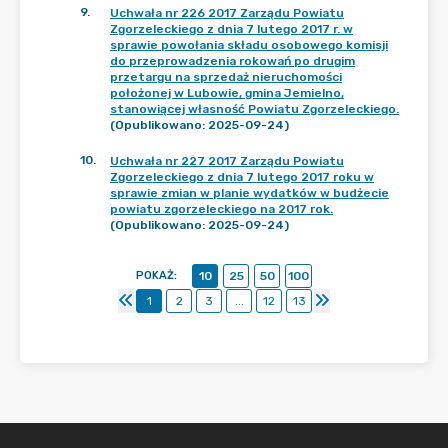
9
.
Uchwała nr 226 2017 Zarządu Powiatu
Zgorzeleckiego z dnia 7 lutego 2017 r. w
sprawie powołania składu osobowego komisji
do przeprowadzenia rokowań po drugim
przetargu na sprzedaż nieruchomości
położonej w Lubowie, gmina Jemielno,
stanowiącej własność Powiatu Zgorzeleckiego.
(Opublikowano: 2025-09-24)
10
.
Uchwała nr 227 2017 Zarządu Powiatu
Zgorzeleckiego z dnia 7 lutego 2017 roku w
sprawie zmian w planie wydatków w budżecie
powiatu zgorzeleckiego na 2017 rok.
(Opublikowano: 2025-09-24)
POKAŻ
:
10
25
50
100
1
2
3
...
12
13