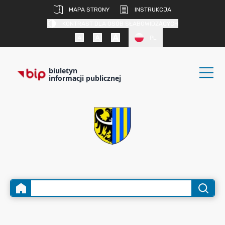
MAPA STRONY
INSTRUKCJA
KONTRAST DLA OSÓB SŁABOWIDZĄCYCH
PL
biuletyn
informacji publicznej