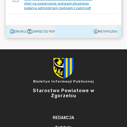
ofert na powierzenie realizacji zleconego
zadania administracji rządowej z zakre.pdf
DRUKUJ
ZAPISZ DO PDF
METRYCZKA
Biuletyn Informacji Publicznej
Starostwo Powiatowe w
Zgorzelcu
REDAKCJA