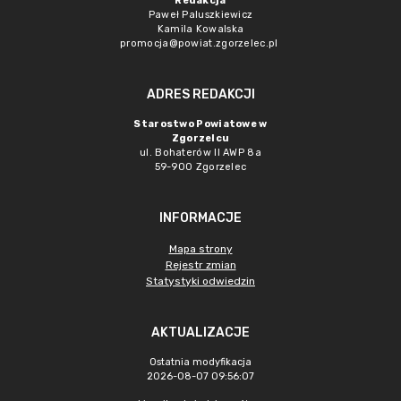
Redakcja
Paweł Paluszkiewicz
Kamila Kowalska
promocja@powiat.zgorzelec.pl
ADRES REDAKCJI
Starostwo Powiatowe w
Zgorzelcu
ul. Bohaterów II AWP 8a
59-900 Zgorzelec
INFORMACJE
Mapa strony
Rejestr zmian
Statystyki odwiedzin
AKTUALIZACJE
Ostatnia modyfikacja
2026-08-07 09:56:07