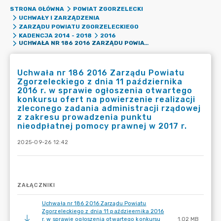
STRONA GŁÓWNA
POWIAT ZGORZELECKI
UCHWAŁY I ZARZĄDZENIA
ZARZĄDU POWIATU ZGORZELECKIEGO
KADENCJA 2014 - 2018
2016
UCHWAŁA NR 186 2016 ZARZĄDU POWIATU ZGORZELECKIEGO Z DNIA 11 PAŹDZIERNIKA 2016 R. W SPRAWIE OGŁOSZENIA OTWARTEGO KONKURSU OFERT NA POWIERZENIE REALIZACJI ZLECONEGO ZADANIA ADMINISTRACJI RZĄDOWEJ Z ZAKRESU PROWADZENIA PUNKTU NIEODPŁATNEJ POMOCY PRAWNEJ W 2017 R.
Uchwała nr 186 2016 Zarządu Powiatu
Zgorzeleckiego z dnia 11 października
2016 r. w sprawie ogłoszenia otwartego
konkursu ofert na powierzenie realizacji
zleconego zadania administracji rządowej
z zakresu prowadzenia punktu
nieodpłatnej pomocy prawnej w 2017 r.
2025-09-26 12:42
ZAŁĄCZNIKI
Uchwała nr 186 2016 Zarządu Powiatu
Zgorzeleckiego z dnia 11 paździeernika 2016
r. w sprawie ogłoszenia otwartego konkursu
1.02 MB