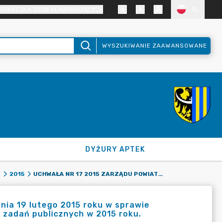
TRAST DLA OSÓB SŁABOWIDZĄCYCH
PL
WYSZUKIWANIE ZAAWANSOWANE
DYŻURY APTEK
UCHWAŁA NR 17 2015 ZARZĄDU POWIATU ZGORZELECKIEGO Z DNIA 19 LUTEGO 2015 ROKU W SPRAWIE ROZSTRZYGNIĘCIA OTWARTEGO KONKURSU OFERT NA REALIZACJĘ ZADAŃ PUBLICZNYCH W 2015 ROKU.
8
2015
nia 19 lutego 2015 roku w sprawie
ę zadań publicznych w 2015 roku.