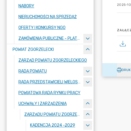
2025-10
NABORY
NIERUCHOMOŚCI NA SPRZEDAŻ
OFERTY I KONKURSY NGO
ZAŁĄCZ
ZAMÓWIENIA PUBLICZNE - PLATFORMA ZAKUPOWA
POWIAT ZGORZELECKI
ZARZĄD POWIATU ZGORZELECKIEGO
DRUK
RADA POWIATU
RADA PRZEDSTAWICIELI WIELOSPECJALISTYCZNEGO ZESPOŁU OPIEKI ZDROWOTNEJ "BOLESŁAWIEC-ZGORZELEC" SAMODZIELNEGO PUBLICZNEGO ZAKŁADU OPIEKI ZDROWOTNEJ
POWIATOWA RADA RYNKU PRACY
UCHWAŁY I ZARZĄDZENIA
ZARZĄDU POWIATU ZGORZELECKIEGO
KADENCJA 2024 -2029