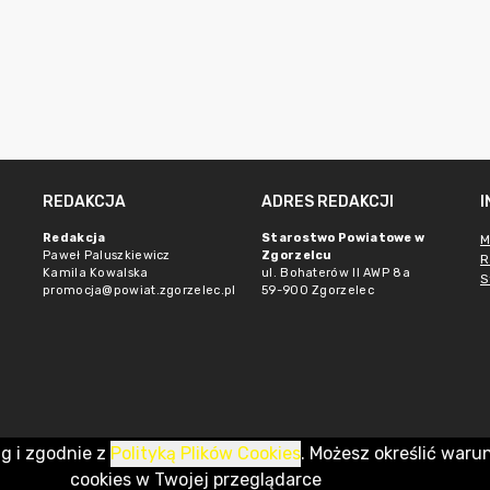
REDAKCJA
ADRES REDAKCJI
Redakcja
Starostwo Powiatowe w
M
Paweł Paluszkiewicz
Zgorzelcu
R
Kamila Kowalska
ul. Bohaterów II AWP 8a
S
promocja@powiat.zgorzelec.pl
59-900 Zgorzelec
ug i zgodnie z
Polityką Plików Cookies
. Możesz określić waru
cookies w Twojej przeglądarce