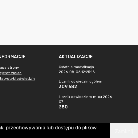
INFORMACJE
AKTUALIZACJE
Ostatnia modyfikacja
apa strony
2026-08-06 12:25:18
ejestr zmian
tatystyki odwiedzin
Licznik odwiedzin ogółem
309 682
Licznik odwiedzin w m-cu 2026-
07
380
nki przechowywania lub dostępu do plików
Zamknij