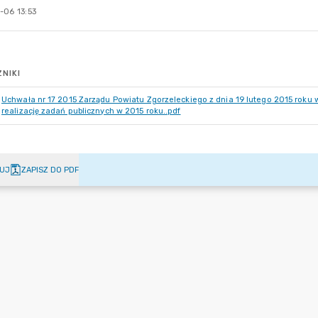
-06 13:53
NIKI
Uchwała nr 17 2015 Zarządu Powiatu Zgorzeleckiego z dnia 19 lutego 2015 roku w
realizację zadań publicznych w 2015 roku..pdf
UJ
ZAPISZ DO PDF