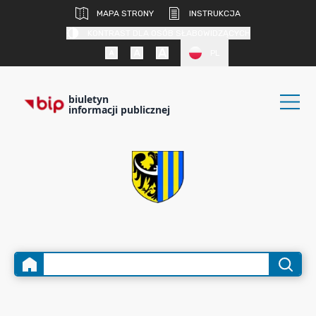
MAPA STRONY
INSTRUKCJA
KONTRAST DLA OSÓB SŁABOWIDZĄCYCH
PL
biuletyn
informacji publicznej