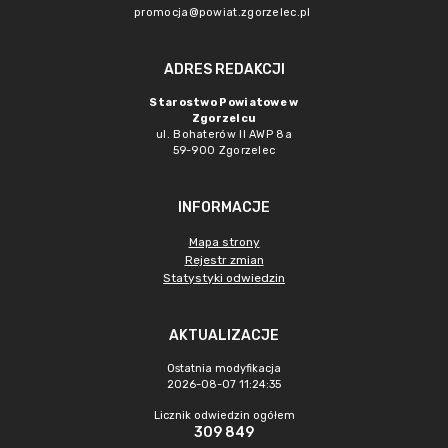
promocja@powiat.zgorzelec.pl
ADRES REDAKCJI
Starostwo Powiatowe w
Zgorzelcu
ul. Bohaterów II AWP 8a
59-900 Zgorzelec
INFORMACJE
Mapa strony
Rejestr zmian
Statystyki odwiedzin
AKTUALIZACJE
Ostatnia modyfikacja
2026-08-07 11:24:35
Licznik odwiedzin ogółem
309 849