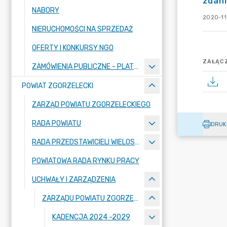
zdani
NABORY
2020-11
NIERUCHOMOŚCI NA SPRZEDAŻ
OFERTY I KONKURSY NGO
ZAŁĄCZ
ZAMÓWIENIA PUBLICZNE - PLATFORMA ZAKUPOWA
POWIAT ZGORZELECKI
ZARZĄD POWIATU ZGORZELECKIEGO
RADA POWIATU
DRUK
RADA PRZEDSTAWICIELI WIELOSPECJALISTYCZNEGO ZESPOŁU OPIEKI ZDROWOTNEJ "BOLESŁAWIEC-ZGORZELEC" SAMODZIELNEGO PUBLICZNEGO ZAKŁADU OPIEKI ZDROWOTNEJ
POWIATOWA RADA RYNKU PRACY
UCHWAŁY I ZARZĄDZENIA
ZARZĄDU POWIATU ZGORZELECKIEGO
KADENCJA 2024 -2029