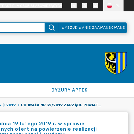
TRAST DLA OSÓB SŁABOWIDZĄCYCH
PL
WYSZUKIWANIE ZAAWANSOWANE
DYŻURY APTEK
UCHWAŁA NR 32/2019 ZARZĄDU POWIATU ZGORZELECKIEGO Z DNIA 19 LUTEGO 2019 R. W SPRAWIE POWOŁANIA KOMISJI KONKURSOWEJ W CELU OPINIOWANIA ZŁOŻONYCH OFERT NA POWIERZENIE REALIZACJI ZDANIA PUBLICZNEGO W ZAKRESIE WSPIERANIA RODZINNEJ PIECZY ZASTĘPCZEJ I SYSTEMU
4
2019
nia 19 lutego 2019 r. w sprawie
nych ofert na powierzenie realizacji