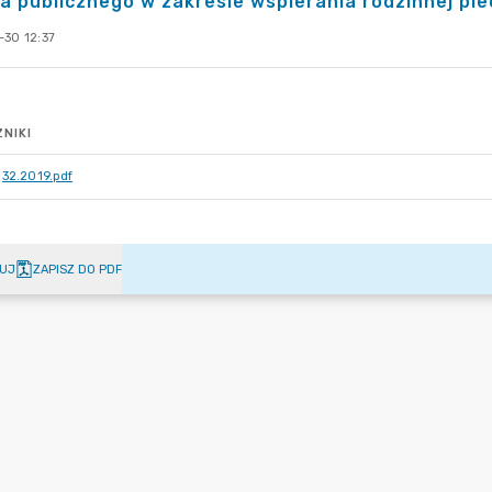
a publicznego w zakresie wspierania rodzinnej pie
-30 12:37
NIKI
32.2019.pdf
UJ
ZAPISZ DO PDF