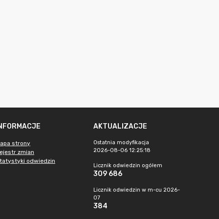
INFORMACJE
AKTUALIZACJE
Ostatnia modyfikacja
apa strony
2026-08-06 12:25:18
ejestr zmian
tatystyki odwiedzin
Licznik odwiedzin ogółem
309 686
Licznik odwiedzin w m-cu 2026-
07
384