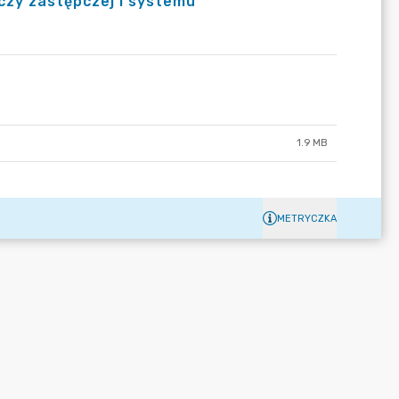
czy zastępczej i systemu
1.9 MB
METRYCZKA