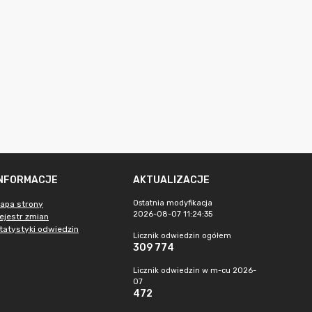
INFORMACJE
AKTUALIZACJE
Ostatnia modyfikacja
apa strony
2026-08-07 11:24:35
ejestr zmian
tatystyki odwiedzin
Licznik odwiedzin ogółem
309 774
Licznik odwiedzin w m-cu 2026-
07
472