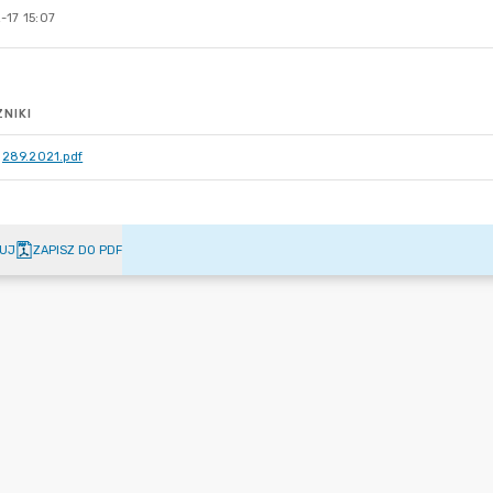
-17 15:07
NIKI
289.2021.pdf
UJ
ZAPISZ DO PDF