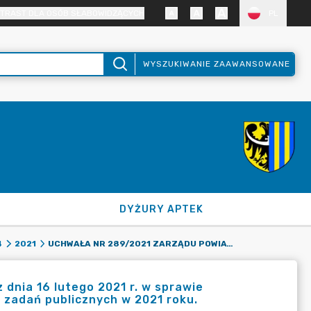
TRAST DLA OSÓB SŁABOWIDZĄCYCH
PL
WYSZUKIWANIE ZAAWANSOWANE
DYŻURY APTEK
UCHWAŁA NR 289/2021 ZARZĄDU POWIATU ZGORZELECKIEGO Z DNIA 16 LUTEGO 2021 R. W SPRAWIE ROZSTRZYGNIĘCIA OTWARTEGO KONKURSU OFERT NA REALIZACJĘ ZADAŃ PUBLICZNYCH W 2021 ROKU.
4
2021
dnia 16 lutego 2021 r. w sprawie
ę zadań publicznych w 2021 roku.