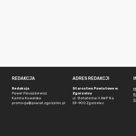
REDAKCJA
ADRES REDAKCJI
Redakcja
Starostwo Powiatowe w
M
Paweł Paluszkiewicz
Zgorzelcu
R
Kamila Kowalska
ul. Bohaterów II AWP 8a
S
promocja@powiat.zgorzelec.pl
59-900 Zgorzelec