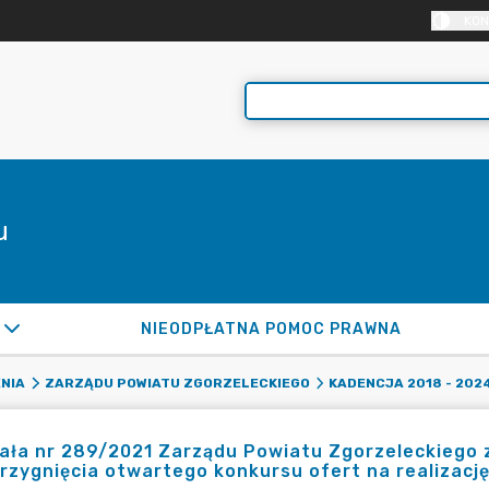
KON
u
NIEODPŁATNA POMOC PRAWNA
NIA
ZARZĄDU POWIATU ZGORZELECKIEGO
KADENCJA 2018 - 202
ła nr 289/2021 Zarządu Powiatu Zgorzeleckiego z 
rzygnięcia otwartego konkursu ofert na realizacj