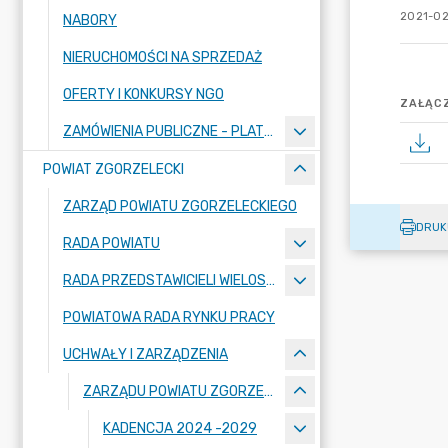
2021-02
NABORY
NIERUCHOMOŚCI NA SPRZEDAŻ
OFERTY I KONKURSY NGO
ZAŁĄCZ
ZAMÓWIENIA PUBLICZNE - PLATFORMA ZAKUPOWA
POWIAT ZGORZELECKI
ZARZĄD POWIATU ZGORZELECKIEGO
DRUK
RADA POWIATU
RADA PRZEDSTAWICIELI WIELOSPECJALISTYCZNEGO ZESPOŁU OPIEKI ZDROWOTNEJ "BOLESŁAWIEC-ZGORZELEC" SAMODZIELNEGO PUBLICZNEGO ZAKŁADU OPIEKI ZDROWOTNEJ
POWIATOWA RADA RYNKU PRACY
UCHWAŁY I ZARZĄDZENIA
ZARZĄDU POWIATU ZGORZELECKIEGO
KADENCJA 2024 -2029