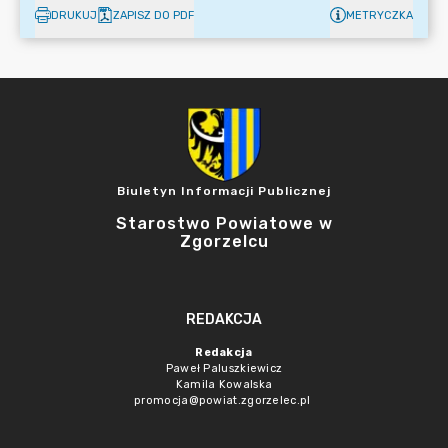
DRUKUJ
ZAPISZ DO PDF
METRYCZKA
Biuletyn Informacji Publicznej
Starostwo Powiatowe w
Zgorzelcu
REDAKCJA
Redakcja
Paweł Paluszkiewicz
Kamila Kowalska
promocja@powiat.zgorzelec.pl