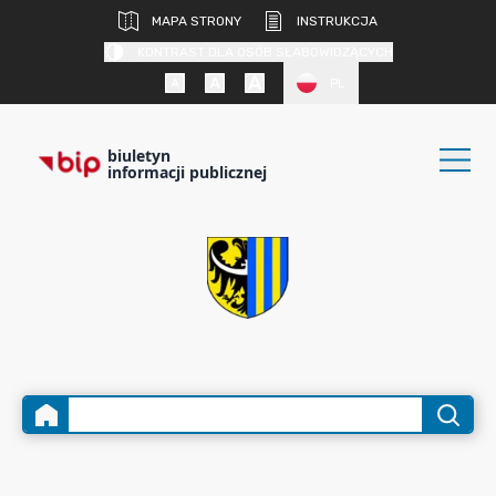
MAPA STRONY
INSTRUKCJA
KONTRAST DLA OSÓB SŁABOWIDZĄCYCH
PL
biuletyn
informacji publicznej