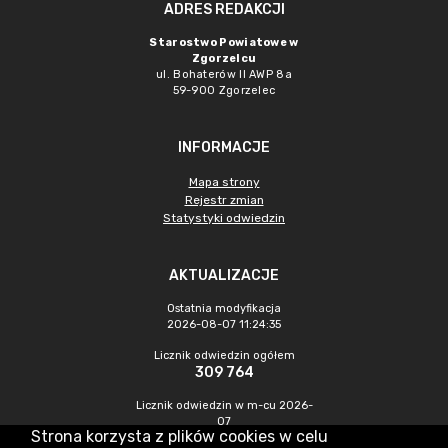
ADRES REDAKCJI
Starostwo Powiatowe w
Zgorzelcu
ul. Bohaterów II AWP 8a
59-900 Zgorzelec
INFORMACJE
Mapa strony
Rejestr zmian
Statystyki odwiedzin
AKTUALIZACJE
Ostatnia modyfikacja
2026-08-07 11:24:35
Licznik odwiedzin ogółem
309 764
Licznik odwiedzin w m-cu 2026-
07
Strona korzysta z plików cookies w celu
462