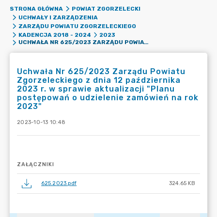
STRONA GŁÓWNA
POWIAT ZGORZELECKI
UCHWAŁY I ZARZĄDZENIA
ZARZĄDU POWIATU ZGORZELECKIEGO
KADENCJA 2018 - 2024
2023
UCHWAŁA NR 625/2023 ZARZĄDU POWIATU ZGORZELECKIEGO Z DNIA 12 PAŹDZIERNIKA 2023 R. W SPRAWIE AKTUALIZACJI "PLANU POSTĘPOWAŃ O UDZIELENIE ZAMÓWIEŃ NA ROK 2023"
Uchwała Nr 625/2023 Zarządu Powiatu
Zgorzeleckiego z dnia 12 października
2023 r. w sprawie aktualizacji "Planu
postępowań o udzielenie zamówień na rok
2023"
2023-10-13 10:48
ZAŁĄCZNIKI
625.2023.pdf
324.65 KB