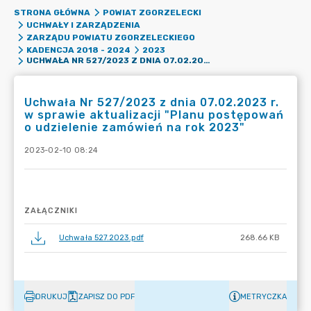
STRONA GŁÓWNA
POWIAT ZGORZELECKI
UCHWAŁY I ZARZĄDZENIA
ZARZĄDU POWIATU ZGORZELECKIEGO
KADENCJA 2018 - 2024
2023
UCHWAŁA NR 527/2023 Z DNIA 07.02.2023 R. W SPRAWIE AKTUALIZACJI "PLANU POSTĘPOWAŃ O UDZIELENIE ZAMÓWIEŃ NA ROK 2023"
Uchwała Nr 527/2023 z dnia 07.02.2023 r.
w sprawie aktualizacji "Planu postępowań
o udzielenie zamówień na rok 2023"
2023-02-10 08:24
ZAŁĄCZNIKI
Uchwała 527.2023.pdf
268.66 KB
DRUKUJ
ZAPISZ DO PDF
METRYCZKA