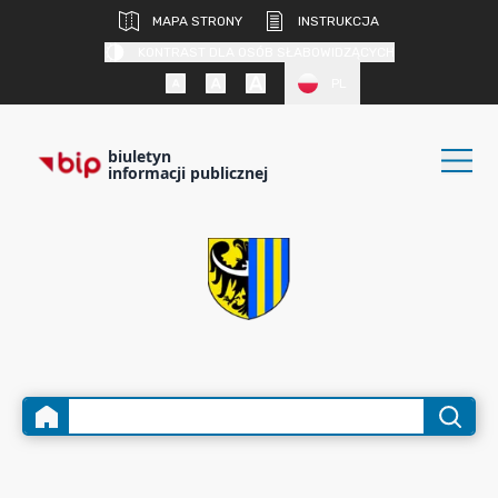
MAPA STRONY
INSTRUKCJA
KONTRAST DLA OSÓB SŁABOWIDZĄCYCH
PL
biuletyn
informacji publicznej