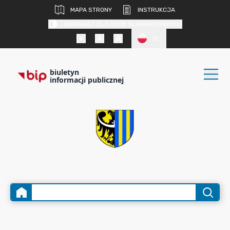
MAPA STRONY
INSTRUKCJA
KONTRAST DLA OSÓB SŁABOWIDZĄCYCH
PL
biuletyn
informacji publicznej