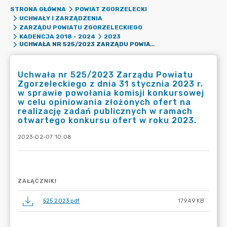
STRONA GŁÓWNA
POWIAT ZGORZELECKI
UCHWAŁY I ZARZĄDZENIA
ZARZĄDU POWIATU ZGORZELECKIEGO
KADENCJA 2018 - 2024
2023
UCHWAŁA NR 525/2023 ZARZĄDU POWIATU ZGORZELECKIEGO Z DNIA 31 STYCZNIA 2023 R. W SPRAWIE POWOŁANIA KOMISJI KONKURSOWEJ W CELU OPINIOWANIA ZŁOŻONYCH OFERT NA REALIZACJĘ ZADAŃ PUBLICZNYCH W RAMACH OTWARTEGO KONKURSU OFERT W ROKU 2023.
Uchwała nr 525/2023 Zarządu Powiatu
Zgorzeleckiego z dnia 31 stycznia 2023 r.
w sprawie powołania komisji konkursowej
w celu opiniowania złożonych ofert na
realizację zadań publicznych w ramach
otwartego konkursu ofert w roku 2023.
2023-02-07 10:08
ZAŁĄCZNIKI
525.2023.pdf
179.49 KB