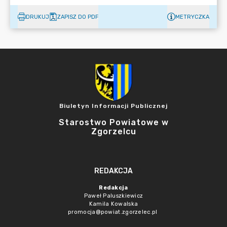
DRUKUJ
ZAPISZ DO PDF
METRYCZKA
Biuletyn Informacji Publicznej
Starostwo Powiatowe w
Zgorzelcu
REDAKCJA
Redakcja
Paweł Paluszkiewicz
Kamila Kowalska
promocja@powiat.zgorzelec.pl