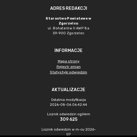
ADRES REDAKCJI
Starostwo Powiatowe w
Zgorzelcu
ul. Bohaterów II AWP 8a
59-900 Zgorzelec
INFORMACJE
Mapa strony
Rejestr zmian
Statystyki odwiedzin
AKTUALIZACJE
Ostatnia modyfikacja
2026-08-06 06:42:44
Licznik odwiedzin ogółem
309 625
Licznik odwiedzin w m-cu 2026-
07