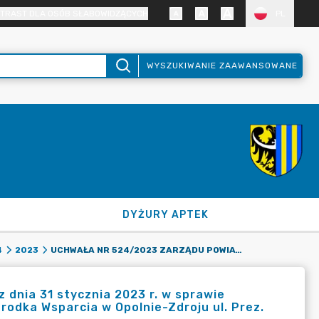
TRAST DLA OSÓB SŁABOWIDZĄCYCH
PL
WYSZUKIWANIE ZAAWANSOWANE
DYŻURY APTEK
UCHWAŁA NR 524/2023 ZARZĄDU POWIATU ZGORZELECKIEGO Z DNIA 31 STYCZNIA 2023 R. W SPRAWIE ZATWIERDZENIA PLANU PRACY NA ROK 2023 POWIATOWEGO OŚRODKA WSPARCIA W OPOLNIE-ZDROJU UL. PREZ. GABRIELA NARUTOWICZ 2.
4
2023
dnia 31 stycznia 2023 r. w sprawie
odka Wsparcia w Opolnie-Zdroju ul. Prez.