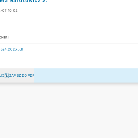
ela Narutowicz 2.
-07 10:02
NIKI
524.2023.pdf
UJ
ZAPISZ DO PDF