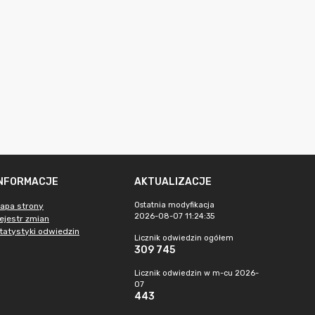
INFORMACJE
AKTUALIZACJE
Ostatnia modyfikacja
apa strony
2026-08-07 11:24:35
ejestr zmian
tatystyki odwiedzin
Licznik odwiedzin ogółem
309 745
Licznik odwiedzin w m-cu 2026-
07
443