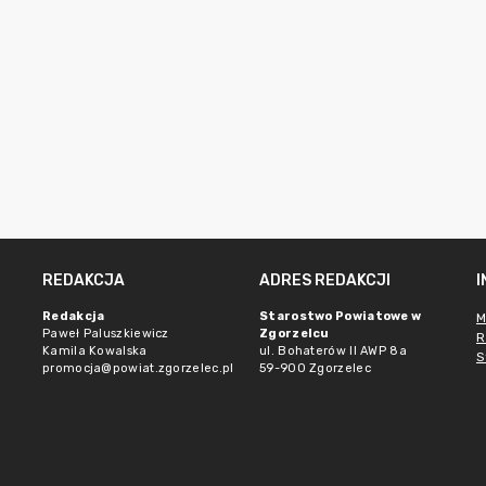
REDAKCJA
ADRES REDAKCJI
Redakcja
Starostwo Powiatowe w
M
Paweł Paluszkiewicz
Zgorzelcu
R
Kamila Kowalska
ul. Bohaterów II AWP 8a
S
promocja@powiat.zgorzelec.pl
59-900 Zgorzelec