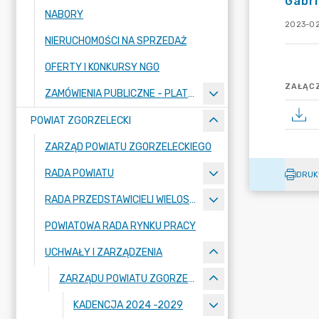
Gabri
NABORY
2023-02
NIERUCHOMOŚCI NA SPRZEDAŻ
OFERTY I KONKURSY NGO
ZAŁĄCZ
ZAMÓWIENIA PUBLICZNE - PLATFORMA ZAKUPOWA
POWIAT ZGORZELECKI
ZARZĄD POWIATU ZGORZELECKIEGO
RADA POWIATU
DRUK
RADA PRZEDSTAWICIELI WIELOSPECJALISTYCZNEGO ZESPOŁU OPIEKI ZDROWOTNEJ "BOLESŁAWIEC-ZGORZELEC" SAMODZIELNEGO PUBLICZNEGO ZAKŁADU OPIEKI ZDROWOTNEJ
POWIATOWA RADA RYNKU PRACY
UCHWAŁY I ZARZĄDZENIA
ZARZĄDU POWIATU ZGORZELECKIEGO
KADENCJA 2024 -2029