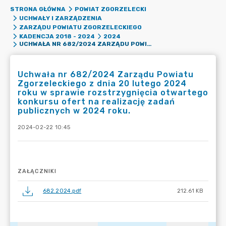
STRONA GŁÓWNA
POWIAT ZGORZELECKI
UCHWAŁY I ZARZĄDZENIA
ZARZĄDU POWIATU ZGORZELECKIEGO
KADENCJA 2018 - 2024
2024
UCHWAŁA NR 682/2024 ZARZĄDU POWIATU ZGORZELECKIEGO Z DNIA 20 LUTEGO 2024 ROKU W SPRAWIE ROZSTRZYGNIĘCIA OTWARTEGO KONKURSU OFERT NA REALIZACJĘ ZADAŃ PUBLICZNYCH W 2024 ROKU.
Uchwała nr 682/2024 Zarządu Powiatu
Zgorzeleckiego z dnia 20 lutego 2024
roku w sprawie rozstrzygnięcia otwartego
konkursu ofert na realizację zadań
publicznych w 2024 roku.
2024-02-22 10:45
ZAŁĄCZNIKI
682.2024.pdf
212.61 KB