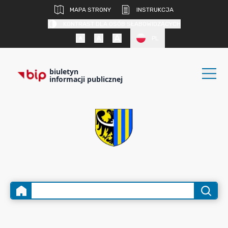
MAPA STRONY
INSTRUKCJA
KONTRAST DLA OSÓB SŁABOWIDZĄCYCH
PL
biuletyn
informacji publicznej