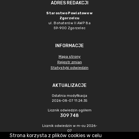
ADRES REDAKCJI
Starostwo Powiatowe w
Zgorzelcu
ul. Bohaterów II AWP 8a
59-900 Zgorzelec
INFORMACJE
Mapa strony
Rejestr zmian
Statystyki odwiedzin
AKTUALIZACJE
Ostatnia modyfikacja
2026-08-07 11:24:35
Licznik odwiedzin ogółem
309 748
Licznik odwiedzin w m-cu 2026-
07
Strona korzysta z plików cookies w celu
446