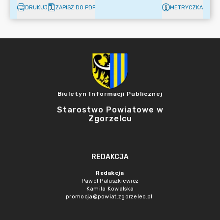
DRUKUJ
ZAPISZ DO PDF
METRYCZKA
Biuletyn Informacji Publicznej
Starostwo Powiatowe w
Zgorzelcu
REDAKCJA
Redakcja
Paweł Paluszkiewicz
Kamila Kowalska
promocja@powiat.zgorzelec.pl