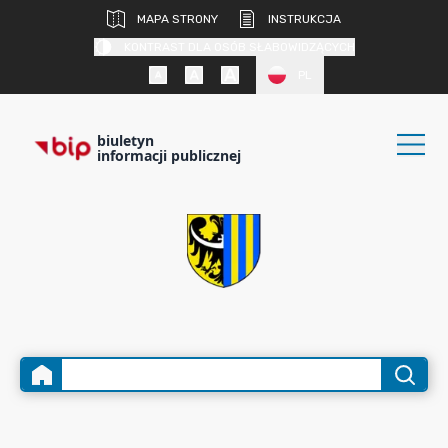
MAPA STRONY
INSTRUKCJA
KONTRAST DLA OSÓB SŁABOWIDZĄCYCH
PL
biuletyn
informacji publicznej