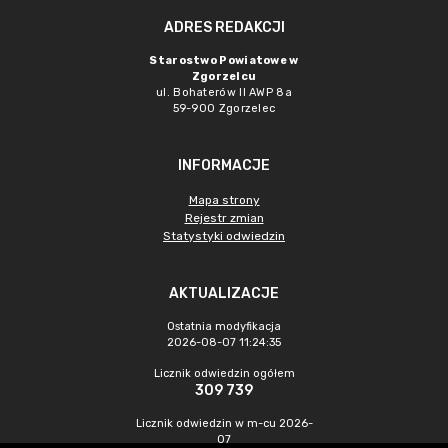
ADRES REDAKCJI
Starostwo Powiatowe w
Zgorzelcu
ul. Bohaterów II AWP 8a
59-900 Zgorzelec
INFORMACJE
Mapa strony
Rejestr zmian
Statystyki odwiedzin
AKTUALIZACJE
Ostatnia modyfikacja
2026-08-07 11:24:35
Licznik odwiedzin ogółem
309 739
Licznik odwiedzin w m-cu 2026-
07