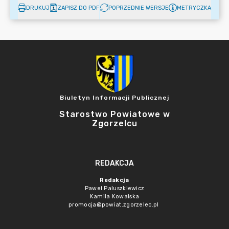
DRUKUJ
ZAPISZ DO PDF
POPRZEDNIE WERSJE
METRYCZKA
Biuletyn Informacji Publicznej
Starostwo Powiatowe w
Zgorzelcu
REDAKCJA
Redakcja
Paweł Paluszkiewicz
Kamila Kowalska
promocja@powiat.zgorzelec.pl