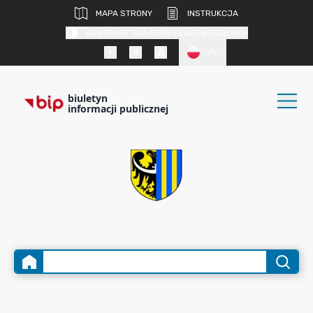
MAPA STRONY
INSTRUKCJA
KONTRAST DLA OSÓB SŁABOWIDZĄCYCH
PL
biuletyn
informacji publicznej