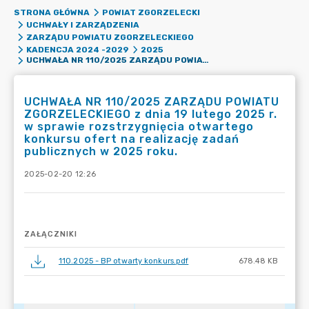
STRONA GŁÓWNA
POWIAT ZGORZELECKI
UCHWAŁY I ZARZĄDZENIA
ZARZĄDU POWIATU ZGORZELECKIEGO
KADENCJA 2024 -2029
2025
UCHWAŁA NR 110/2025 ZARZĄDU POWIATU ZGORZELECKIEGO Z DNIA 19 LUTEGO 2025 R. W SPRAWIE ROZSTRZYGNIĘCIA OTWARTEGO KONKURSU OFERT NA REALIZACJĘ ZADAŃ PUBLICZNYCH W 2025 ROKU.
UCHWAŁA NR 110/2025 ZARZĄDU POWIATU
ZGORZELECKIEGO z dnia 19 lutego 2025 r.
w sprawie rozstrzygnięcia otwartego
konkursu ofert na realizację zadań
publicznych w 2025 roku.
2025-02-20 12:26
ZAŁĄCZNIKI
110.2025 - BP otwarty konkurs.pdf
678.48 KB