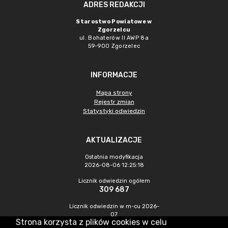
ADRES REDAKCJI
Starostwo Powiatowe w
Zgorzelcu
ul. Bohaterów II AWP 8a
59-900 Zgorzelec
INFORMACJE
Mapa strony
Rejestr zmian
Statystyki odwiedzin
AKTUALIZACJE
Ostatnia modyfikacja
2026-08-06 12:25:18
Licznik odwiedzin ogółem
309 687
Licznik odwiedzin w m-cu 2026-
07
Strona korzysta z plików cookies w celu
385