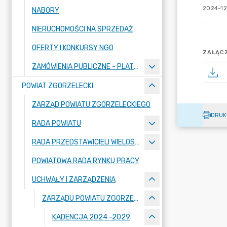
2024-12-
NABORY
NIERUCHOMOŚCI NA SPRZEDAŻ
OFERTY I KONKURSY NGO
ZAŁĄCZ
ZAMÓWIENIA PUBLICZNE - PLATFORMA ZAKUPOWA
POWIAT ZGORZELECKI
ZARZĄD POWIATU ZGORZELECKIEGO
DRUK
RADA POWIATU
RADA PRZEDSTAWICIELI WIELOSPECJALISTYCZNEGO ZESPOŁU OPIEKI ZDROWOTNEJ "BOLESŁAWIEC-ZGORZELEC" SAMODZIELNEGO PUBLICZNEGO ZAKŁADU OPIEKI ZDROWOTNEJ
POWIATOWA RADA RYNKU PRACY
UCHWAŁY I ZARZĄDZENIA
ZARZĄDU POWIATU ZGORZELECKIEGO
KADENCJA 2024 -2029