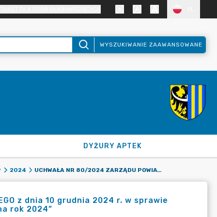
TRAST DLA OSÓB SŁABOWIDZĄCYCH
PL
WYSZUKIWANIE ZAAWANSOWANE
DYŻURY APTEK
UCHWAŁA NR 80/2024 ZARZĄDU POWIATU ZGORZELECKIEGO Z DNIA 10 GRUDNIA 2024 R. W SPRAWIE AKTUALIZACJI „PLANU POSTĘPOWAŃ O UDZIELENIE ZAMÓWIEŃ NA ROK 2024”
9
2024
z dnia 10 grudnia 2024 r. w sprawie
na rok 2024”