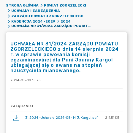
STRONA GŁÓWNA
POWIAT ZGORZELECKI
UCHWAŁY I ZARZĄDZENIA
ZARZĄDU POWIATU ZGORZELECKIEGO
KADENCJA 2024 -2029
2024
UCHWAŁA NR 31/2024 ZARZĄDU POWIATU ZGORZELECKIEGO Z DNIA 14 SIERPNIA 2024 R. W SPRAWIE POWOŁANIA KOMISJI EGZAMINACYJNEJ DLA PANI JOANNY KARGOL UBIEGAJĄCEJ SIĘ O AWANS NA STOPIEŃ NAUCZYCIELA MIANOWANEGO.
UCHWAŁA NR 31/2024 ZARZĄDU POWIATU
ZGORZELECKIEGO z dnia 14 sierpnia 2024
r. w sprawie powołania komisji
egzaminacyjnej dla Pani Joanny Kargol
ubiegającej się o awans na stopień
nauczyciela mianowanego.
2024-08-19 15:25
ZAŁĄCZNIKI
31.2024 -Uchwała 2024-08-14 J. Kargol.pdf
211.51 KB