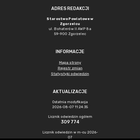
ADRES REDAKCJI
Starostwo Powiatowe w
Zgorzelcu
ul. Bohaterów II AWP 8a
59-900 Zgorzelec
INFORMACJE
Mapa strony
Rejestr zmian
Statystyki odwiedzin
AKTUALIZACJE
Ostatnia modyfikacja
2026-08-07 11:24:35
Licznik odwiedzin ogółem
309 774
Licznik odwiedzin w m-cu 2026-
07