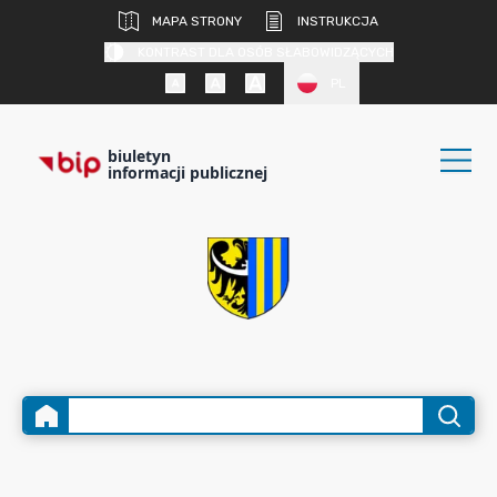
MAPA STRONY
INSTRUKCJA
KONTRAST DLA OSÓB SŁABOWIDZĄCYCH
PL
biuletyn
informacji publicznej