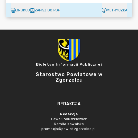
DRUKUJ
ZAPISZ DO PDF
METRYCZKA
Biuletyn Informacji Publicznej
Starostwo Powiatowe w
Zgorzelcu
REDAKCJA
Redakcja
Paweł Paluszkiewicz
Kamila Kowalska
promocja@powiat.zgorzelec.pl