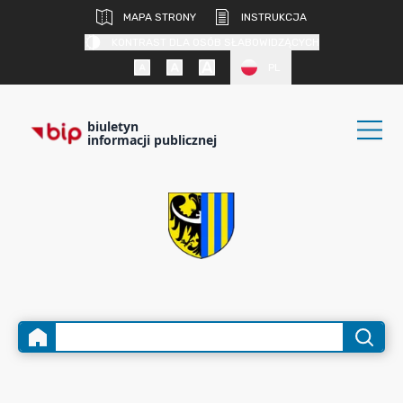
MAPA STRONY
INSTRUKCJA
KONTRAST DLA OSÓB SŁABOWIDZĄCYCH
PL
biuletyn
informacji publicznej