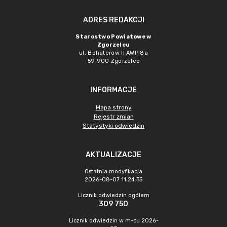
ADRES REDAKCJI
Starostwo Powiatowe w
Zgorzelcu
ul. Bohaterów II AWP 8a
59-900 Zgorzelec
INFORMACJE
Mapa strony
Rejestr zmian
Statystyki odwiedzin
AKTUALIZACJE
Ostatnia modyfikacja
2026-08-07 11:24:35
Licznik odwiedzin ogółem
309 750
Licznik odwiedzin w m-cu 2026-