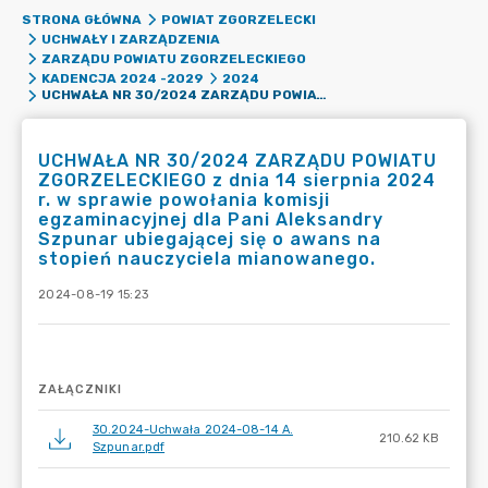
STRONA GŁÓWNA
POWIAT ZGORZELECKI
UCHWAŁY I ZARZĄDZENIA
ZARZĄDU POWIATU ZGORZELECKIEGO
KADENCJA 2024 -2029
2024
UCHWAŁA NR 30/2024 ZARZĄDU POWIATU ZGORZELECKIEGO Z DNIA 14 SIERPNIA 2024 R. W SPRAWIE POWOŁANIA KOMISJI EGZAMINACYJNEJ DLA PANI ALEKSANDRY SZPUNAR UBIEGAJĄCEJ SIĘ O AWANS NA STOPIEŃ NAUCZYCIELA MIANOWANEGO.
UCHWAŁA NR 30/2024 ZARZĄDU POWIATU
ZGORZELECKIEGO z dnia 14 sierpnia 2024
r. w sprawie powołania komisji
egzaminacyjnej dla Pani Aleksandry
Szpunar ubiegającej się o awans na
stopień nauczyciela mianowanego.
2024-08-19 15:23
ZAŁĄCZNIKI
30.2024-Uchwała 2024-08-14 A.
210.62 KB
Szpunar.pdf