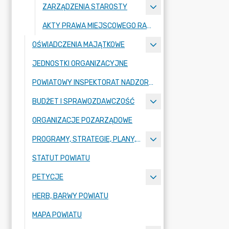
ZARZĄDZENIA STAROSTY
AKTY PRAWA MIEJSCOWEGO RADY POWIATU ZGORZELECKIEGO
OŚWIADCZENIA MAJĄTKOWE
JEDNOSTKI ORGANIZACYJNE
POWIATOWY INSPEKTORAT NADZORU BUDOWLANEGO
BUDŻET I SPRAWOZDAWCZOŚĆ
ORGANIZACJE POZARZĄDOWE
PROGRAMY, STRATEGIE, PLANY, RAPORTY
STATUT POWIATU
PETYCJE
HERB, BARWY POWIATU
MAPA POWIATU