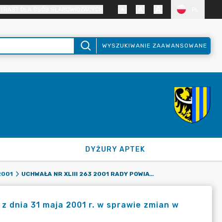
TRAST DLA OSÓB SŁABOWIDZĄCYCH
PL
WYSZUKIWANIE ZAAWANSOWANE
DYŻURY APTEK
UCHWAŁA NR XLIII 263 2001 RADY POWIATU ZGORZELECKIEGO Z DNIA 31 MAJA 2001 R. W SPRAWIE ZMIAN W UCHWALE NR XXXVIII 230 2000 Z DNIA 28 GRUDNIA 2000 R.
2001
z dnia 31 maja 2001 r. w sprawie zmian w