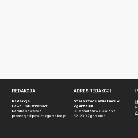
REDAKCJA
ADRES REDAKCJI
Redakcja
Starostwo Powiatowe w
M
Paweł Paluszkiewicz
Zgorzelcu
R
Kamila Kowalska
ul. Bohaterów II AWP 8a
S
promocja@powiat.zgorzelec.pl
59-900 Zgorzelec