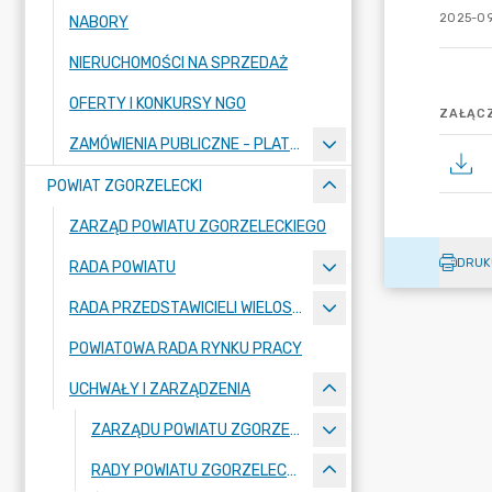
2025-09
NABORY
NIERUCHOMOŚCI NA SPRZEDAŻ
OFERTY I KONKURSY NGO
ZAŁĄCZ
ZAMÓWIENIA PUBLICZNE - PLATFORMA ZAKUPOWA
POWIAT ZGORZELECKI
ZARZĄD POWIATU ZGORZELECKIEGO
DRUK
RADA POWIATU
RADA PRZEDSTAWICIELI WIELOSPECJALISTYCZNEGO ZESPOŁU OPIEKI ZDROWOTNEJ "BOLESŁAWIEC-ZGORZELEC" SAMODZIELNEGO PUBLICZNEGO ZAKŁADU OPIEKI ZDROWOTNEJ
POWIATOWA RADA RYNKU PRACY
UCHWAŁY I ZARZĄDZENIA
ZARZĄDU POWIATU ZGORZELECKIEGO
RADY POWIATU ZGORZELECKIEGO