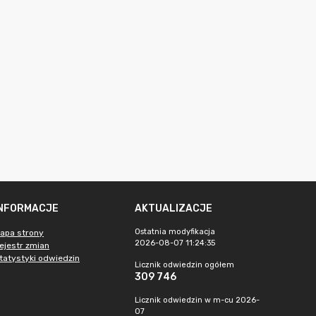
INFORMACJE
AKTUALIZACJE
Ostatnia modyfikacja
apa strony
2026-08-07 11:24:35
ejestr zmian
tatystyki odwiedzin
Licznik odwiedzin ogółem
309 746
Licznik odwiedzin w m-cu 2026-
07