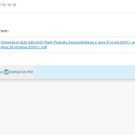
-10 10:33
NIKI
Uchwała nr XLIII 263 2001 Rady Powiatu Zgorzeleckiego z dnia 31 maja 2001 r. 
dnia 28 grudnia 2000 r..pdf
UJ
ZAPISZ DO PDF