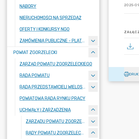
2025-09
NABORY
NIERUCHOMOŚCI NA SPRZEDAŻ
OFERTY I KONKURSY NGO
ZAŁĄCZ
ZAMÓWIENIA PUBLICZNE - PLATFORMA ZAKUPOWA
POWIAT ZGORZELECKI
ZARZĄD POWIATU ZGORZELECKIEGO
DRUK
RADA POWIATU
RADA PRZEDSTAWICIELI WIELOSPECJALISTYCZNEGO ZESPOŁU OPIEKI ZDROWOTNEJ "BOLESŁAWIEC-ZGORZELEC" SAMODZIELNEGO PUBLICZNEGO ZAKŁADU OPIEKI ZDROWOTNEJ
POWIATOWA RADA RYNKU PRACY
UCHWAŁY I ZARZĄDZENIA
ZARZĄDU POWIATU ZGORZELECKIEGO
RADY POWIATU ZGORZELECKIEGO