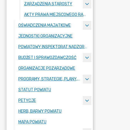
ZARZĄDZENIA STAROSTY
AKTY PRAWA MIEJSCOWEGO RADY POWIATU ZGORZELECKIEGO
OŚWIADCZENIA MAJĄTKOWE
JEDNOSTKI ORGANIZACYJNE
POWIATOWY INSPEKTORAT NADZORU BUDOWLANEGO
BUDŻET I SPRAWOZDAWCZOŚĆ
ORGANIZACJE POZARZĄDOWE
PROGRAMY, STRATEGIE, PLANY, RAPORTY
STATUT POWIATU
PETYCJE
HERB, BARWY POWIATU
MAPA POWIATU