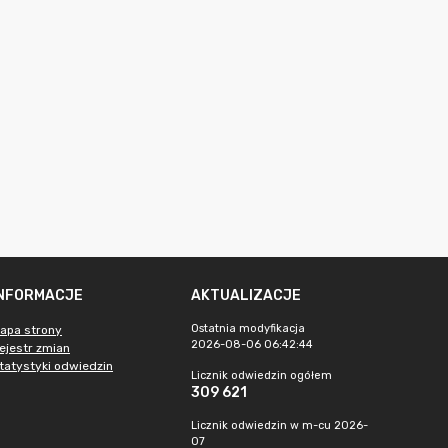
INFORMACJE
AKTUALIZACJE
Ostatnia modyfikacja
apa strony
2026-08-06 06:42:44
ejestr zmian
tatystyki odwiedzin
Licznik odwiedzin ogółem
309 621
Licznik odwiedzin w m-cu 2026-
07