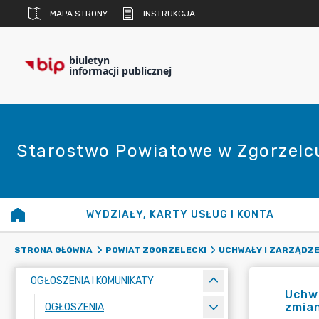
MAPA STRONY
INSTRUKCJA
biuletyn
informacji publicznej
Starostwo Powiatowe w Zgorzelc
WYDZIAŁY, KARTY USŁUG I KONTA
STRONA GŁÓWNA
POWIAT ZGORZELECKI
UCHWAŁY I ZARZĄDZE
OGŁOSZENIA I KOMUNIKATY
Uchwa
zmia
OGŁOSZENIA