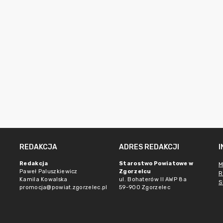
REDAKCJA
ADRES REDAKCJI
Redakcja
Starostwo Powiatowe w
M
Paweł Paluszkiewicz
Zgorzelcu
R
Kamila Kowalska
ul. Bohaterów II AWP 8a
S
promocja@powiat.zgorzelec.pl
59-900 Zgorzelec