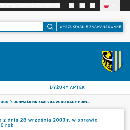
TRAST DLA OSÓB SŁABOWIDZĄCYCH
PL
WYSZUKIWANIE ZAAWANSOWANE
DYŻURY APTEK
UCHWAŁA NR XXXI 204 2000 RADY POWIATU ZGORZELECKIEGO Z DNIA 28 WRZEŚNIA 2000 R. W SPRAWIE ZMIAN DOCHODÓW I WYDATKÓW W BUDŻECIE POWIATU NA 2000 ROK
2000
 z dnia 28 września 2000 r. w sprawie
0 rok