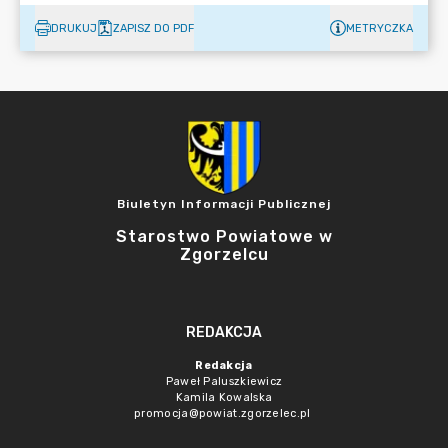
DRUKUJ
ZAPISZ DO PDF
METRYCZKA
Biuletyn Informacji Publicznej
Starostwo Powiatowe w
Zgorzelcu
REDAKCJA
Redakcja
Paweł Paluszkiewicz
Kamila Kowalska
promocja@powiat.zgorzelec.pl