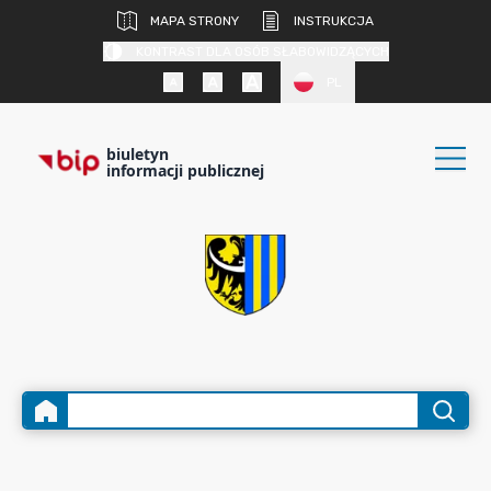
MAPA STRONY
INSTRUKCJA
KONTRAST DLA OSÓB SŁABOWIDZĄCYCH
PL
biuletyn
informacji publicznej