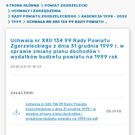
STRONA GŁÓWNA
POWIAT ZGORZELECKI
UCHWAŁY I ZARZĄDZENIA
RADY POWIATU ZGORZELECKIEGO
KADENCJA 1998 - 2002
UCHWAŁA NR XXII 134 99 RADY POWIATU ZGORZELECKIEGO Z DNIA 31 GRUDNIA 1999 R. W SPRAWIE ZMIANY PLANU DOCHODÓW I WYDATKÓW BUDŻETU POWIATU NA 1999 ROK
1999
Uchwała nr XXII 134 99 Rady Powiatu
Zgorzeleckiego z dnia 31 grudnia 1999 r. w
sprawie zmiany planu dochodów i
wydatków budżetu powiatu na 1999 rok
2025-09-10 14:07
ZAŁĄCZNIKI
Uchwała nr XXII 134 99 Rady Powiatu
Zgorzeleckiego z dnia 31 grudnia 1999 r. w
335.59 KB
sprawie zmiany planu dochodów i
wydatków budżetu powiatu na 1999 rok.pdf