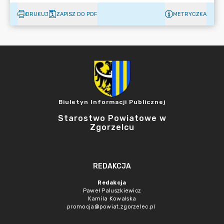
DRUKUJ
ZAPISZ DO PDF
METRYCZKA
Biuletyn Informacji Publicznej
Starostwo Powiatowe w
Zgorzelcu
REDAKCJA
Redakcja
Paweł Paluszkiewicz
Kamila Kowalska
promocja@powiat.zgorzelec.pl