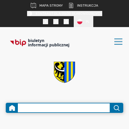
MAPA STRONY
INSTRUKCJA
KONTRAST DLA OSÓB SŁABOWIDZĄCYCH
PL
biuletyn
informacji publicznej