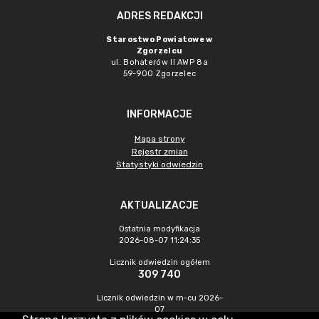
ADRES REDAKCJI
Starostwo Powiatowe w
Zgorzelcu
ul. Bohaterów II AWP 8a
59-900 Zgorzelec
INFORMACJE
Mapa strony
Rejestr zmian
Statystyki odwiedzin
AKTUALIZACJE
Ostatnia modyfikacja
2026-08-07 11:24:35
Licznik odwiedzin ogółem
309 740
Licznik odwiedzin w m-cu 2026-
07