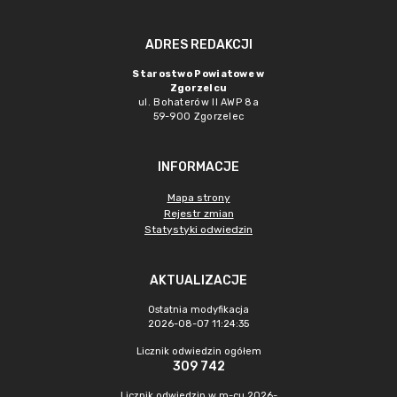
ADRES REDAKCJI
Starostwo Powiatowe w
Zgorzelcu
ul. Bohaterów II AWP 8a
59-900 Zgorzelec
INFORMACJE
Mapa strony
Rejestr zmian
Statystyki odwiedzin
AKTUALIZACJE
Ostatnia modyfikacja
2026-08-07 11:24:35
Licznik odwiedzin ogółem
309 742
Licznik odwiedzin w m-cu 2026-