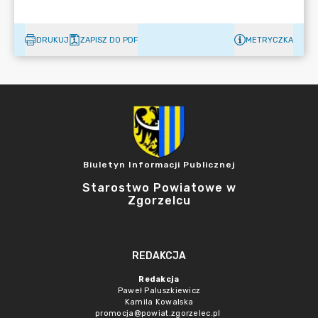
DRUKUJ
ZAPISZ DO PDF
METRYCZKA
Biuletyn Informacji Publicznej
Starostwo Powiatowe w
Zgorzelcu
REDAKCJA
Redakcja
Paweł Paluszkiewicz
Kamila Kowalska
promocja@powiat.zgorzelec.pl