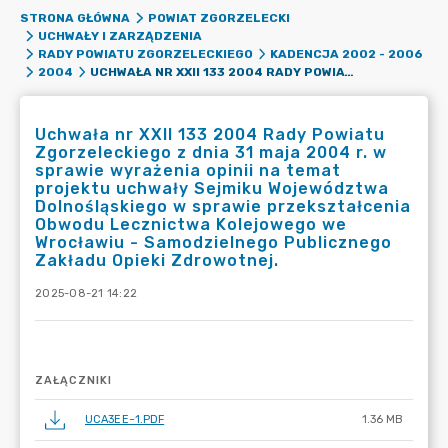
STRONA GŁÓWNA
POWIAT ZGORZELECKI
UCHWAŁY I ZARZĄDZENIA
RADY POWIATU ZGORZELECKIEGO
KADENCJA 2002 - 2006
UCHWAŁA NR XXII 133 2004 RADY POWIATU ZGORZELECKIEGO Z DNIA 31 MAJA 2004 R. W SPRAWIE WYRAŻENIA OPINII NA TEMAT PROJEKTU UCHWAŁY SEJMIKU WOJEWÓDZTWA DOLNOŚLĄSKIEGO W SPRAWIE PRZEKSZTAŁCENIA OBWODU LECZNICTWA KOLEJOWEGO WE WROCŁAWIU - SAMODZIELNEGO PUBLICZNEGO ZAKŁADU OPIEKI ZDROWOTNEJ.
2004
Uchwała nr XXII 133 2004 Rady Powiatu
Zgorzeleckiego z dnia 31 maja 2004 r. w
sprawie wyrażenia opinii na temat
projektu uchwały Sejmiku Województwa
Dolnośląskiego w sprawie przekształcenia
Obwodu Lecznictwa Kolejowego we
Wrocławiu - Samodzielnego Publicznego
Zakładu Opieki Zdrowotnej.
2025-08-21 14:22
ZAŁĄCZNIKI
UCA3EE~1.PDF
1.36 MB