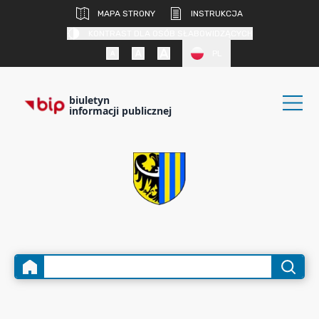
MAPA STRONY
INSTRUKCJA
KONTRAST DLA OSÓB SŁABOWIDZĄCYCH
PL
biuletyn
informacji publicznej