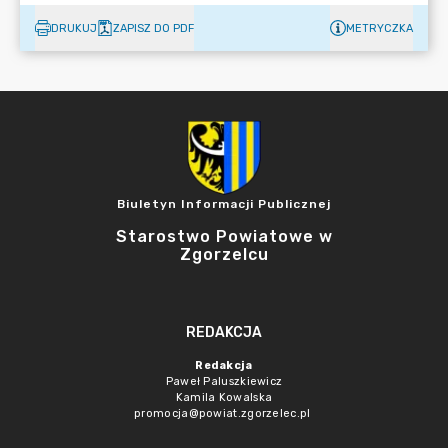
DRUKUJ
ZAPISZ DO PDF
METRYCZKA
Biuletyn Informacji Publicznej
Starostwo Powiatowe w
Zgorzelcu
REDAKCJA
Redakcja
Paweł Paluszkiewicz
Kamila Kowalska
promocja@powiat.zgorzelec.pl