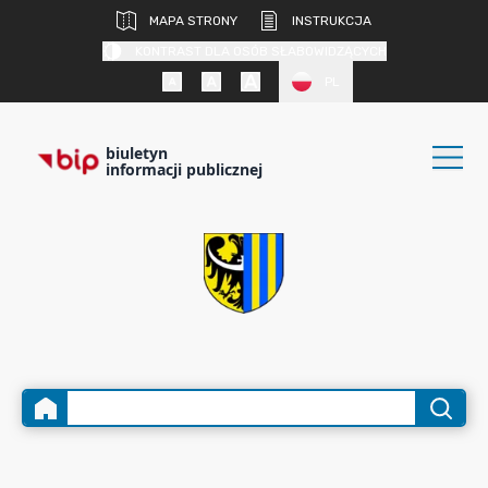
MAPA STRONY
INSTRUKCJA
KONTRAST DLA OSÓB SŁABOWIDZĄCYCH
PL
biuletyn
informacji publicznej