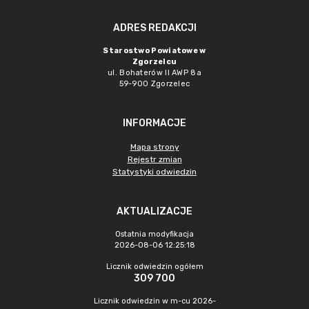
ADRES REDAKCJI
Starostwo Powiatowe w
Zgorzelcu
ul. Bohaterów II AWP 8a
59-900 Zgorzelec
INFORMACJE
Mapa strony
Rejestr zmian
Statystyki odwiedzin
AKTUALIZACJE
Ostatnia modyfikacja
2026-08-06 12:25:18
Licznik odwiedzin ogółem
309 700
Licznik odwiedzin w m-cu 2026-