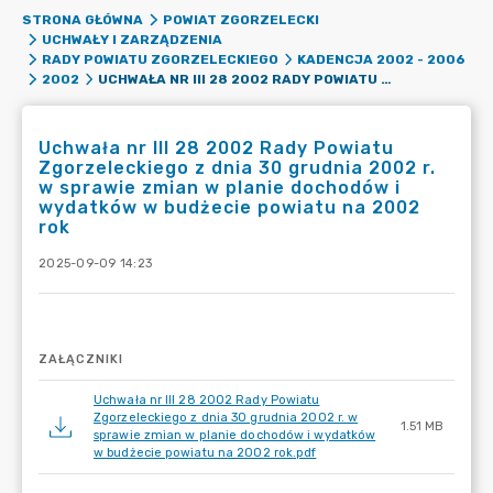
STRONA GŁÓWNA
POWIAT ZGORZELECKI
UCHWAŁY I ZARZĄDZENIA
RADY POWIATU ZGORZELECKIEGO
KADENCJA 2002 - 2006
UCHWAŁA NR III 28 2002 RADY POWIATU ZGORZELECKIEGO Z DNIA 30 GRUDNIA 2002 R. W SPRAWIE ZMIAN W PLANIE DOCHODÓW I WYDATKÓW W BUDŻECIE POWIATU NA 2002 ROK
2002
Uchwała nr III 28 2002 Rady Powiatu
Zgorzeleckiego z dnia 30 grudnia 2002 r.
w sprawie zmian w planie dochodów i
wydatków w budżecie powiatu na 2002
rok
2025-09-09 14:23
ZAŁĄCZNIKI
Uchwała nr III 28 2002 Rady Powiatu
Zgorzeleckiego z dnia 30 grudnia 2002 r. w
1.51 MB
sprawie zmian w planie dochodów i wydatków
w budżecie powiatu na 2002 rok.pdf