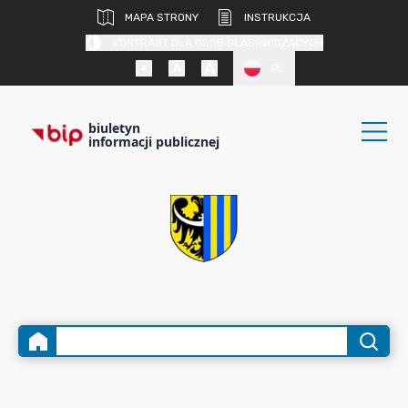
MAPA STRONY
INSTRUKCJA
KONTRAST DLA OSÓB SŁABOWIDZĄCYCH
PL
biuletyn
informacji publicznej