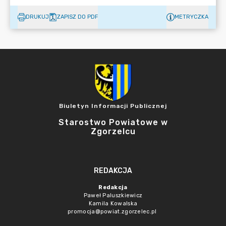
DRUKUJ
ZAPISZ DO PDF
METRYCZKA
Biuletyn Informacji Publicznej
Starostwo Powiatowe w
Zgorzelcu
REDAKCJA
Redakcja
Paweł Paluszkiewicz
Kamila Kowalska
promocja@powiat.zgorzelec.pl