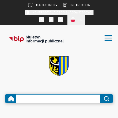
MAPA STRONY
INSTRUKCJA
KONTRAST DLA OSÓB SŁABOWIDZĄCYCH
PL
biuletyn
informacji publicznej