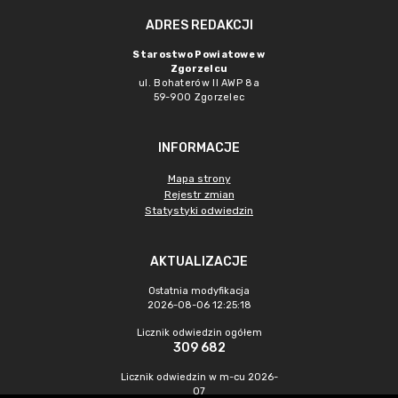
ADRES REDAKCJI
Starostwo Powiatowe w
Zgorzelcu
ul. Bohaterów II AWP 8a
59-900 Zgorzelec
INFORMACJE
Mapa strony
Rejestr zmian
Statystyki odwiedzin
AKTUALIZACJE
Ostatnia modyfikacja
2026-08-06 12:25:18
Licznik odwiedzin ogółem
309 682
Licznik odwiedzin w m-cu 2026-
07