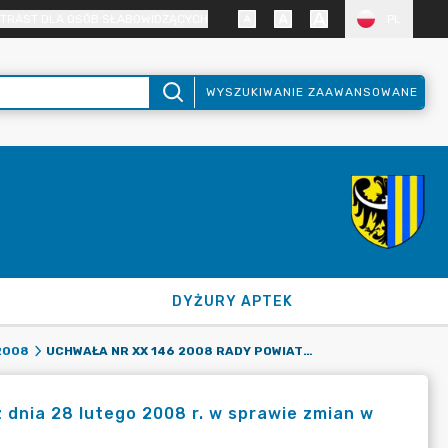
TRAST DLA OSÓB SŁABOWIDZĄCYCH
PL
WYSZUKIWANIE ZAAWANSOWANE
DYŻURY APTEK
UCHWAŁA NR XX 146 2008 RADY POWIATU ZGORZELECKIEGO Z DNIA 28 LUTEGO 2008 R. W SPRAWIE ZMIAN W BUDŻECIE POWIATU NA 2008 ROK
2008
dnia 28 lutego 2008 r. w sprawie zmian w