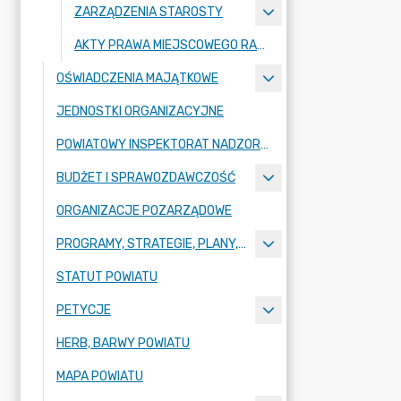
ZARZĄDZENIA STAROSTY
AKTY PRAWA MIEJSCOWEGO RADY POWIATU ZGORZELECKIEGO
OŚWIADCZENIA MAJĄTKOWE
JEDNOSTKI ORGANIZACYJNE
POWIATOWY INSPEKTORAT NADZORU BUDOWLANEGO
BUDŻET I SPRAWOZDAWCZOŚĆ
ORGANIZACJE POZARZĄDOWE
PROGRAMY, STRATEGIE, PLANY, RAPORTY
STATUT POWIATU
PETYCJE
HERB, BARWY POWIATU
MAPA POWIATU