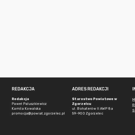
REDAKCJA
ADRES REDAKCJI
Redakcja
Starostwo Powiatowe w
M
Paweł Paluszkiewicz
Zgorzelcu
R
Kamila Kowalska
ul. Bohaterów II AWP 8a
S
promocja@powiat.zgorzelec.pl
59-900 Zgorzelec