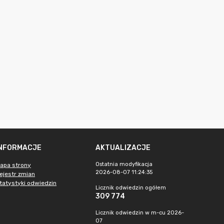
INFORMACJE
AKTUALIZACJE
Ostatnia modyfikacja
apa strony
2026-08-07 11:24:35
ejestr zmian
tatystyki odwiedzin
Licznik odwiedzin ogółem
309 774
Licznik odwiedzin w m-cu 2026-
07