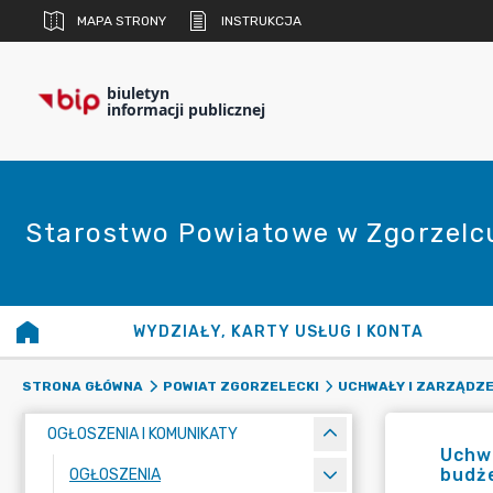
MAPA STRONY
INSTRUKCJA
biuletyn
informacji publicznej
Starostwo Powiatowe w Zgorzelc
WYDZIAŁY, KARTY USŁUG I KONTA
STRONA GŁÓWNA
POWIAT ZGORZELECKI
UCHWAŁY I ZARZĄDZE
OGŁOSZENIA I KOMUNIKATY
Uchwa
budże
OGŁOSZENIA