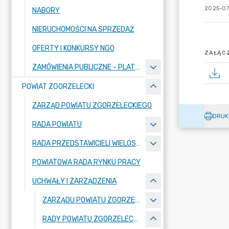
2025-07
NABORY
NIERUCHOMOŚCI NA SPRZEDAŻ
OFERTY I KONKURSY NGO
ZAŁĄCZ
ZAMÓWIENIA PUBLICZNE - PLATFORMA ZAKUPOWA
POWIAT ZGORZELECKI
ZARZĄD POWIATU ZGORZELECKIEGO
DRUK
RADA POWIATU
RADA PRZEDSTAWICIELI WIELOSPECJALISTYCZNEGO ZESPOŁU OPIEKI ZDROWOTNEJ "BOLESŁAWIEC-ZGORZELEC" SAMODZIELNEGO PUBLICZNEGO ZAKŁADU OPIEKI ZDROWOTNEJ
POWIATOWA RADA RYNKU PRACY
UCHWAŁY I ZARZĄDZENIA
ZARZĄDU POWIATU ZGORZELECKIEGO
RADY POWIATU ZGORZELECKIEGO