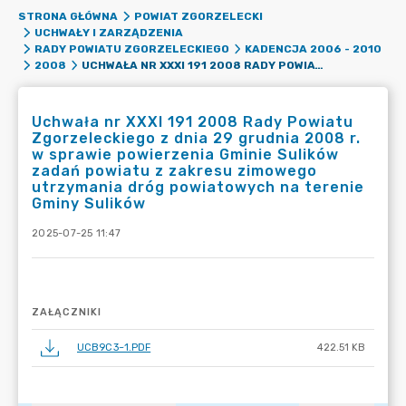
STRONA GŁÓWNA
POWIAT ZGORZELECKI
UCHWAŁY I ZARZĄDZENIA
RADY POWIATU ZGORZELECKIEGO
KADENCJA 2006 - 2010
UCHWAŁA NR XXXI 191 2008 RADY POWIATU ZGORZELECKIEGO Z DNIA 29 GRUDNIA 2008 R. W SPRAWIE POWIERZENIA GMINIE SULIKÓW ZADAŃ POWIATU Z ZAKRESU ZIMOWEGO UTRZYMANIA DRÓG POWIATOWYCH NA TERENIE GMINY SULIKÓW
2008
Uchwała nr XXXI 191 2008 Rady Powiatu
Zgorzeleckiego z dnia 29 grudnia 2008 r.
w sprawie powierzenia Gminie Sulików
zadań powiatu z zakresu zimowego
utrzymania dróg powiatowych na terenie
Gminy Sulików
2025-07-25 11:47
ZAŁĄCZNIKI
UCB9C3~1.PDF
422.51 KB