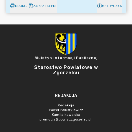
DRUKUJ
ZAPISZ DO PDF
METRYCZKA
Biuletyn Informacji Publicznej
Starostwo Powiatowe w
Zgorzelcu
REDAKCJA
Redakcja
Paweł Paluszkiewicz
Kamila Kowalska
promocja@powiat.zgorzelec.pl