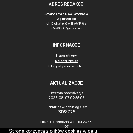
ADRES REDAKCJI
Starostwo Powiatowe w
Zgorzelcu
ul. Bohaterów II AWP 8a
59-900 Zgorzelec
INFORMACJE
Mapa strony
Rejestr zmian
Statystyki odwiedzin
AKTUALIZACJE
Ostatnia modyfikacja
2026-08-07 09:56:07
Licznik odwiedzin ogółem
309 725
Licznik odwiedzin w m-cu 2026-
07
Strona korzysta z plików cookies w celu
423