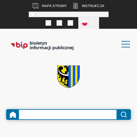
MAPA STRONY
INSTRUKCJA
KONTRAST DLA OSÓB SŁABOWIDZĄCYCH
PL
biuletyn
informacji publicznej