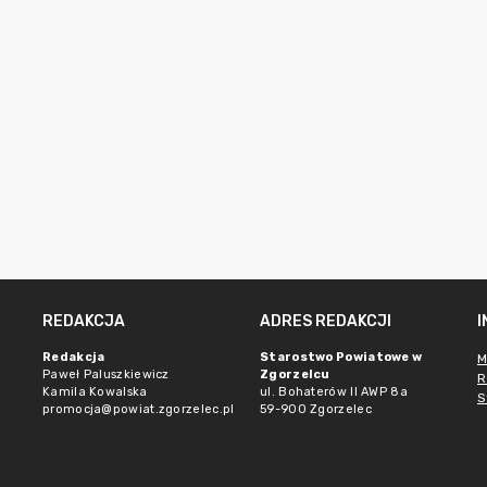
REDAKCJA
ADRES REDAKCJI
Redakcja
Starostwo Powiatowe w
M
Paweł Paluszkiewicz
Zgorzelcu
R
Kamila Kowalska
ul. Bohaterów II AWP 8a
S
promocja@powiat.zgorzelec.pl
59-900 Zgorzelec