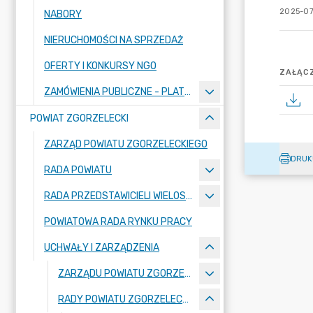
2025-07
NABORY
NIERUCHOMOŚCI NA SPRZEDAŻ
OFERTY I KONKURSY NGO
ZAŁĄCZ
ZAMÓWIENIA PUBLICZNE - PLATFORMA ZAKUPOWA
POWIAT ZGORZELECKI
ZARZĄD POWIATU ZGORZELECKIEGO
DRUK
RADA POWIATU
RADA PRZEDSTAWICIELI WIELOSPECJALISTYCZNEGO ZESPOŁU OPIEKI ZDROWOTNEJ "BOLESŁAWIEC-ZGORZELEC" SAMODZIELNEGO PUBLICZNEGO ZAKŁADU OPIEKI ZDROWOTNEJ
POWIATOWA RADA RYNKU PRACY
UCHWAŁY I ZARZĄDZENIA
ZARZĄDU POWIATU ZGORZELECKIEGO
RADY POWIATU ZGORZELECKIEGO