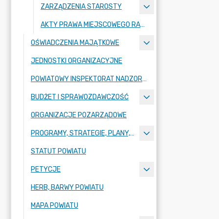
ZARZĄDZENIA STAROSTY
AKTY PRAWA MIEJSCOWEGO RADY POWIATU ZGORZELECKIEGO
OŚWIADCZENIA MAJĄTKOWE
JEDNOSTKI ORGANIZACYJNE
POWIATOWY INSPEKTORAT NADZORU BUDOWLANEGO
BUDŻET I SPRAWOZDAWCZOŚĆ
ORGANIZACJE POZARZĄDOWE
PROGRAMY, STRATEGIE, PLANY, RAPORTY
STATUT POWIATU
PETYCJE
HERB, BARWY POWIATU
MAPA POWIATU