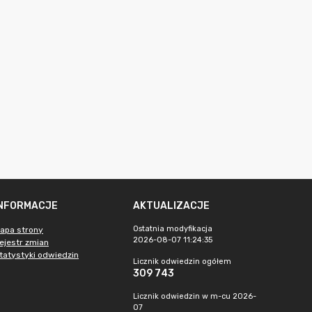
INFORMACJE
AKTUALIZACJE
Ostatnia modyfikacja
apa strony
2026-08-07 11:24:35
ejestr zmian
tatystyki odwiedzin
Licznik odwiedzin ogółem
309 743
Licznik odwiedzin w m-cu 2026-
07