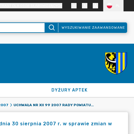
TRAST DLA OSÓB SŁABOWIDZĄCYCH
PL
WYSZUKIWANIE ZAAWANSOWANE
DYŻURY APTEK
UCHWAŁA NR XII 99 2007 RADY POWIATU ZGORZELECKIEGO Z DNIA 30 SIERPNIA 2007 R. W SPRAWIE ZMIAN W BUDŻECIE POWIATU NA 2007 ROK
2007
nia 30 sierpnia 2007 r. w sprawie zmian w