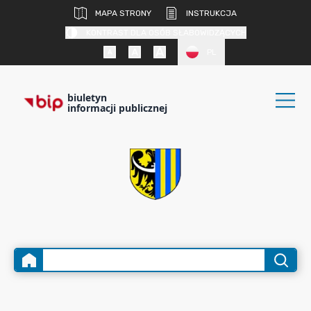
MAPA STRONY
INSTRUKCJA
KONTRAST DLA OSÓB SŁABOWIDZĄCYCH
PL
biuletyn
informacji publicznej