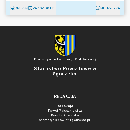
DRUKUJ
ZAPISZ DO PDF
METRYCZKA
Biuletyn Informacji Publicznej
Starostwo Powiatowe w
Zgorzelcu
REDAKCJA
Redakcja
Paweł Paluszkiewicz
Kamila Kowalska
promocja@powiat.zgorzelec.pl