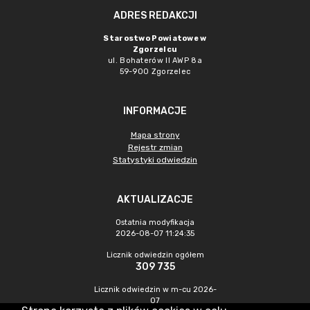
ADRES REDAKCJI
Starostwo Powiatowe w
Zgorzelcu
ul. Bohaterów II AWP 8a
59-900 Zgorzelec
INFORMACJE
Mapa strony
Rejestr zmian
Statystyki odwiedzin
AKTUALIZACJE
Ostatnia modyfikacja
2026-08-07 11:24:35
Licznik odwiedzin ogółem
309 735
Licznik odwiedzin w m-cu 2026-
07