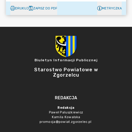
DRUKUJ
ZAPISZ DO PDF
METRYCZKA
Biuletyn Informacji Publicznej
Starostwo Powiatowe w
Zgorzelcu
REDAKCJA
Redakcja
Paweł Paluszkiewicz
Kamila Kowalska
promocja@powiat.zgorzelec.pl