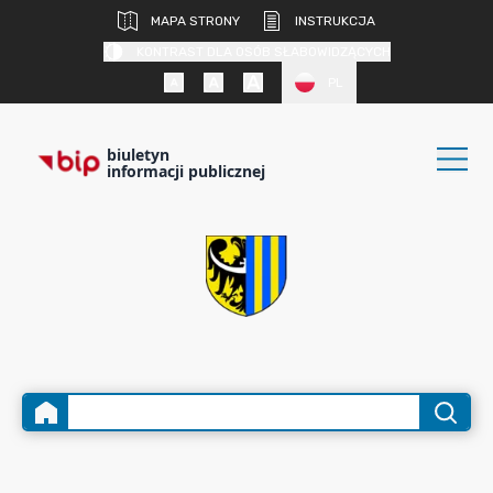
MAPA STRONY
INSTRUKCJA
KONTRAST DLA OSÓB SŁABOWIDZĄCYCH
PL
biuletyn
informacji publicznej