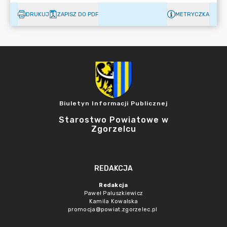
DRUKUJ
ZAPISZ DO PDF
METRYCZKA
Biuletyn Informacji Publicznej
Starostwo Powiatowe w
Zgorzelcu
REDAKCJA
Redakcja
Paweł Paluszkiewicz
Kamila Kowalska
promocja@powiat.zgorzelec.pl