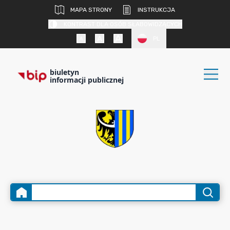
MAPA STRONY
INSTRUKCJA
KONTRAST DLA OSÓB SŁABOWIDZĄCYCH
PL
biuletyn
informacji publicznej