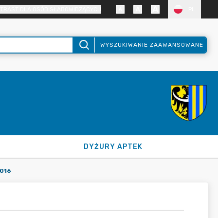
TRAST DLA OSÓB SŁABOWIDZĄCYCH
PL
WYSZUKIWANIE ZAAWANSOWANE
DYŻURY APTEK
016