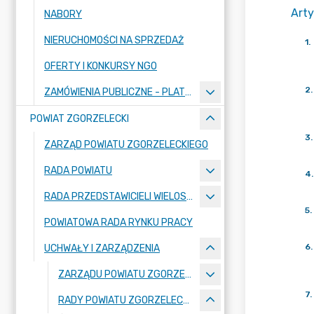
Arty
NABORY
NIERUCHOMOŚCI NA SPRZEDAŻ
1
.
OFERTY I KONKURSY NGO
2
.
ZAMÓWIENIA PUBLICZNE - PLATFORMA ZAKUPOWA
POWIAT ZGORZELECKI
3
.
ZARZĄD POWIATU ZGORZELECKIEGO
RADA POWIATU
4
.
RADA PRZEDSTAWICIELI WIELOSPECJALISTYCZNEGO ZESPOŁU OPIEKI ZDROWOTNEJ "BOLESŁAWIEC-ZGORZELEC" SAMODZIELNEGO PUBLICZNEGO ZAKŁADU OPIEKI ZDROWOTNEJ
5
.
POWIATOWA RADA RYNKU PRACY
6
.
UCHWAŁY I ZARZĄDZENIA
ZARZĄDU POWIATU ZGORZELECKIEGO
7
.
RADY POWIATU ZGORZELECKIEGO