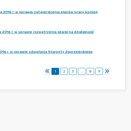
a 2016 r. w sprawie zatwierdzenia planów pracy komisji
 2016 r. w sprawie rozpatrzenia skargi na działalność
2016 r. w sprawie odwołania Starosty Zgorzeleckiego
1
2
3
...
8
9