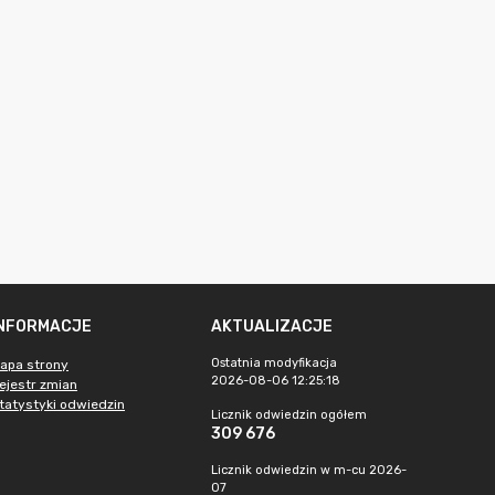
INFORMACJE
AKTUALIZACJE
Ostatnia modyfikacja
apa strony
2026-08-06 12:25:18
ejestr zmian
tatystyki odwiedzin
Licznik odwiedzin ogółem
309 676
Licznik odwiedzin w m-cu 2026-
07