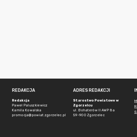
REDAKCJA
ADRES REDAKCJI
Redakcja
Starostwo Powiatowe w
M
Paweł Paluszkiewicz
Zgorzelcu
R
Kamila Kowalska
ul. Bohaterów II AWP 8a
S
promocja@powiat.zgorzelec.pl
59-900 Zgorzelec