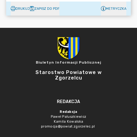
DRUKUJ
ZAPISZ DO PDF
METRYCZKA
Biuletyn Informacji Publicznej
Starostwo Powiatowe w
Zgorzelcu
REDAKCJA
Redakcja
Paweł Paluszkiewicz
Kamila Kowalska
promocja@powiat.zgorzelec.pl