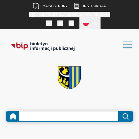
MAPA STRONY
INSTRUKCJA
KONTRAST DLA OSÓB SŁABOWIDZĄCYCH
PL
biuletyn
informacji publicznej