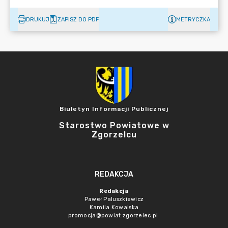
DRUKUJ
ZAPISZ DO PDF
METRYCZKA
Biuletyn Informacji Publicznej
Starostwo Powiatowe w
Zgorzelcu
REDAKCJA
Redakcja
Paweł Paluszkiewicz
Kamila Kowalska
promocja@powiat.zgorzelec.pl