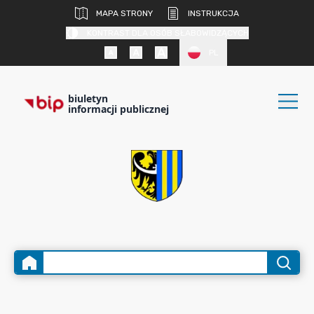
MAPA STRONY
INSTRUKCJA
KONTRAST DLA OSÓB SŁABOWIDZĄCYCH
PL
biuletyn
informacji publicznej