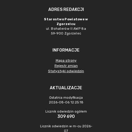
ADRES REDAKCJI
Starostwo Powiatowe w
Zgorzelcu
ul. Bohaterów II AWP 8a
59-900 Zgorzelec
INFORMACJE
Mapa strony
Rejestr zmian
Statystyki odwiedzin
AKTUALIZACJE
Ostatnia modyfikacja
2026-08-06 12:25:18
Licznik odwiedzin ogółem
309 690
Licznik odwiedzin w m-cu 2026-
07