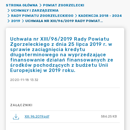
STRONA GŁÓWNA
POWIAT ZGORZELECKI
UCHWAŁY I ZARZĄDZENIA
RADY POWIATU ZGORZELECKIEGO
KADENCJA 2018 - 2024
UCHWAŁA NR XIII/96/2019 RADY POWIATU ZGORZELECKIEGO Z DNIA 25 LIPCA 2019 R. W SPRAWIE ZACIĄGNIĘCIA KREDYTU DŁUGOTERMINOWEGO NA WYPRZEDZAJĄCE FINANSOWANIE DZIAŁAŃ FINANSOWANYCH ZE ŚRODKÓW POCHODZĄCYCH Z BUDŻETU UNII EUROPEJSKIEJ W 2019 ROKU.
2019
Uchwała nr XIII/96/2019 Rady Powiatu
Zgorzeleckiego z dnia 25 lipca 2019 r. w
sprawie zaciągnięcia kredytu
długoterminowego na wyprzedzające
finansowanie działań finansowanych ze
środków pochodzących z budżetu Unii
Europejskiej w 2019 roku.
2020-11-18 13:32
ZAŁĄCZNIKI
XIII.96.2019.pdf
586.25 KB