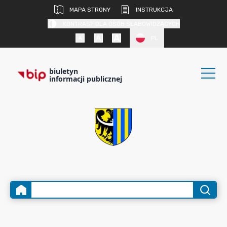
MAPA STRONY
INSTRUKCJA
KONTRAST DLA OSÓB SŁABOWIDZĄCYCH
PL
biuletyn
informacji publicznej