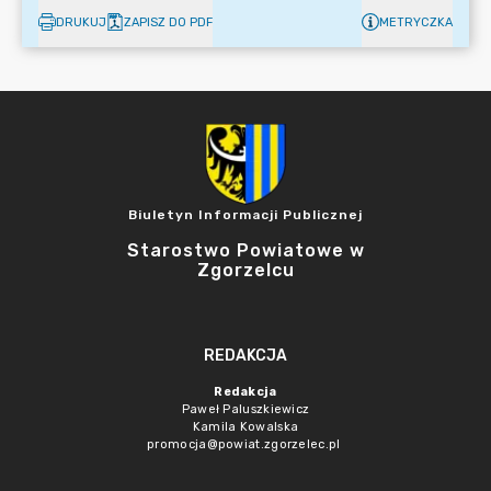
DRUKUJ
ZAPISZ DO PDF
METRYCZKA
Biuletyn Informacji Publicznej
Starostwo Powiatowe w
Zgorzelcu
REDAKCJA
Redakcja
Paweł Paluszkiewicz
Kamila Kowalska
promocja@powiat.zgorzelec.pl