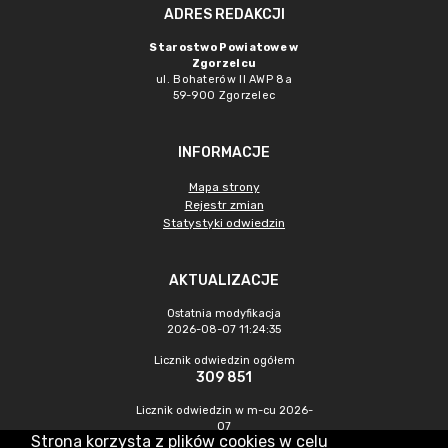
ADRES REDAKCJI
Starostwo Powiatowe w
Zgorzelcu
ul. Bohaterów II AWP 8a
59-900 Zgorzelec
INFORMACJE
Mapa strony
Rejestr zmian
Statystyki odwiedzin
AKTUALIZACJE
Ostatnia modyfikacja
2026-08-07 11:24:35
Licznik odwiedzin ogółem
309 851
Licznik odwiedzin w m-cu 2026-
07
Strona korzysta z plików cookies w celu
549