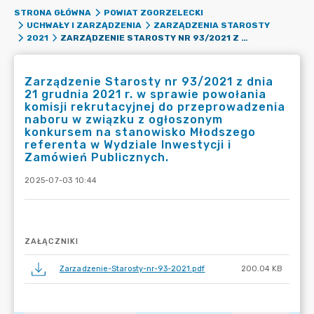
STRONA GŁÓWNA
POWIAT ZGORZELECKI
UCHWAŁY I ZARZĄDZENIA
ZARZĄDZENIA STAROSTY
ZARZĄDZENIE STAROSTY NR 93/2021 Z DNIA 21 GRUDNIA 2021 R. W SPRAWIE POWOŁANIA KOMISJI REKRUTACYJNEJ DO PRZEPROWADZENIA NABORU W ZWIĄZKU Z OGŁOSZONYM KONKURSEM NA STANOWISKO MŁODSZEGO REFERENTA W WYDZIALE INWESTYCJI I ZAMÓWIEŃ PUBLICZNYCH.
2021
Zarządzenie Starosty nr 93/2021 z dnia
21 grudnia 2021 r. w sprawie powołania
komisji rekrutacyjnej do przeprowadzenia
naboru w związku z ogłoszonym
konkursem na stanowisko Młodszego
referenta w Wydziale Inwestycji i
Zamówień Publicznych.
2025-07-03 10:44
ZAŁĄCZNIKI
Zarzadzenie-Starosty-nr-93-2021.pdf
200.04 KB