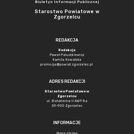
Biuletyn Informacji Publicznej
Starostwo Powiatowe w
Zgorzelcu
REDAKCJA
Redakcja
Paweł Paluszkiewicz
Kamila Kowalska
promocja@powiat.zgorzelec.pl
ADRES REDAKCJI
Starostwo Powiatowe w
Zgorzelcu
ul. Bohaterów II AWP 8a
59-900 Zgorzelec
INFORMACJE
Mapa strony