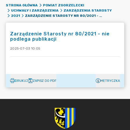
STRONA GŁÓWNA
POWIAT ZGORZELECKI
UCHWAŁY I ZARZĄDZENIA
ZARZĄDZENIA STAROSTY
ZARZĄDZENIE STAROSTY NR 80/2021 - NIE PODLEGA PUBLIKACJI
2021
Zarządzenie Starosty nr 80/2021 - nie
podlega publikacji
2025-07-03 10:05
DRUKUJ
ZAPISZ DO PDF
METRYCZKA