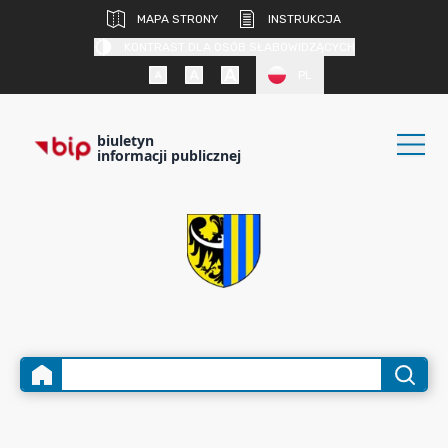
MAPA STRONY
INSTRUKCJA
KONTRAST DLA OSÓB SŁABOWIDZĄCYCH
PL
biuletyn
informacji publicznej