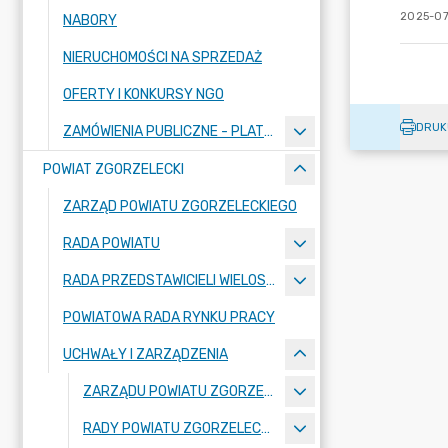
2025-07
NABORY
NIERUCHOMOŚCI NA SPRZEDAŻ
OFERTY I KONKURSY NGO
DRUK
ZAMÓWIENIA PUBLICZNE - PLATFORMA ZAKUPOWA
POWIAT ZGORZELECKI
ZARZĄD POWIATU ZGORZELECKIEGO
RADA POWIATU
RADA PRZEDSTAWICIELI WIELOSPECJALISTYCZNEGO ZESPOŁU OPIEKI ZDROWOTNEJ "BOLESŁAWIEC-ZGORZELEC" SAMODZIELNEGO PUBLICZNEGO ZAKŁADU OPIEKI ZDROWOTNEJ
POWIATOWA RADA RYNKU PRACY
UCHWAŁY I ZARZĄDZENIA
ZARZĄDU POWIATU ZGORZELECKIEGO
RADY POWIATU ZGORZELECKIEGO