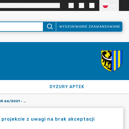
TRAST DLA OSÓB SŁABOWIDZĄCYCH
PL
WYSZUKIWANIE ZAAWANSOWANE
DYŻURY APTEK
ZARZĄDZENIE STAROSTY NR 66/2021 - ZOSTAŁO WYCOFANE W PROJEKCIE Z UWAGI NA BRAK AKCEPTACJI KANCELARII PRAWNEJ
projekcie z uwagi na brak akceptacji