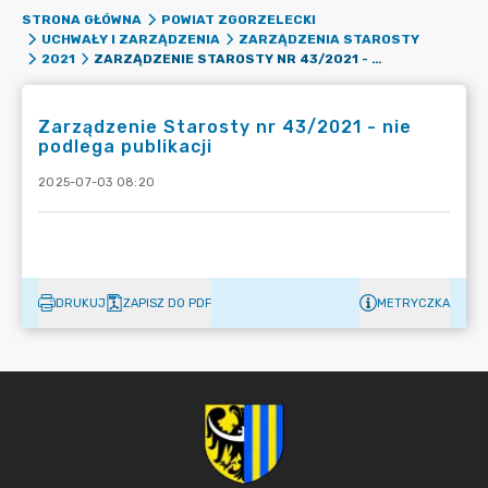
STRONA GŁÓWNA
POWIAT ZGORZELECKI
UCHWAŁY I ZARZĄDZENIA
ZARZĄDZENIA STAROSTY
ZARZĄDZENIE STAROSTY NR 43/2021 - NIE PODLEGA PUBLIKACJI
2021
Zarządzenie Starosty nr 43/2021 - nie
podlega publikacji
2025-07-03 08:20
DRUKUJ
ZAPISZ DO PDF
METRYCZKA