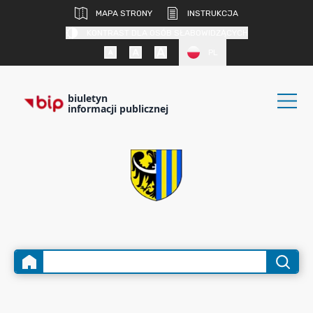
MAPA STRONY
INSTRUKCJA
KONTRAST DLA OSÓB SŁABOWIDZĄCYCH
PL
biuletyn
informacji publicznej