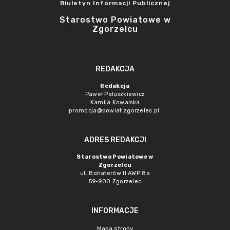
Biuletyn Informacji Publicznej
Starostwo Powiatowe w
Zgorzelcu
REDAKCJA
Redakcja
Paweł Paluszkiewicz
Kamila Kowalska
promocja@powiat.zgorzelec.pl
ADRES REDAKCJI
Starostwo Powiatowe w
Zgorzelcu
ul. Bohaterów II AWP 8a
59-900 Zgorzelec
INFORMACJE
Mapa strony