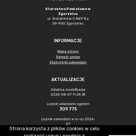
Starostwo Powiatowe w
Zgorzelcu
ul. Bohaterów II AWP 8a
59-900 Zgorzelec
INFORMACJE
Mapa strony
Rejestr zmian
Statystyki odwiedzin
AKTUALIZACJE
Ostatnia modyfikacja
2026-08-07 11:24:35
Licznik odwiedzin ogółem
309 775
Licznik odwiedzin w m-cu 2026-
07
Strona korzysta z plików cookies w celu
473
realizacji usług i zgodnie z