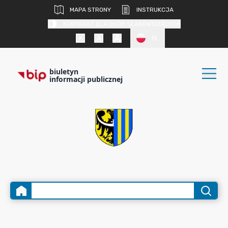
MAPA STRONY
INSTRUKCJA
KONTRAST DLA OSÓB SŁABOWIDZĄCYCH
PL
biuletyn
informacji publicznej