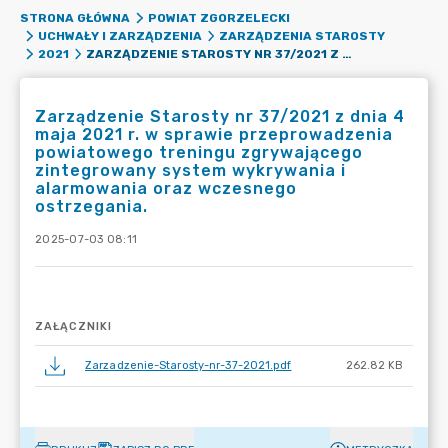
STRONA GŁÓWNA
POWIAT ZGORZELECKI
UCHWAŁY I ZARZĄDZENIA
ZARZĄDZENIA STAROSTY
ZARZĄDZENIE STAROSTY NR 37/2021 Z DNIA 4 MAJA 2021 R. W SPRAWIE PRZEPROWADZENIA POWIATOWEGO TRENINGU ZGRYWAJĄCEGO ZINTEGROWANY SYSTEM WYKRYWANIA I ALARMOWANIA ORAZ WCZESNEGO OSTRZEGANIA.
2021
Zarządzenie Starosty nr 37/2021 z dnia 4
maja 2021 r. w sprawie przeprowadzenia
powiatowego treningu zgrywającego
zintegrowany system wykrywania i
alarmowania oraz wczesnego
ostrzegania.
2025-07-03 08:11
ZAŁĄCZNIKI
Zarzadzenie-Starosty-nr-37-2021.pdf
262.82 KB