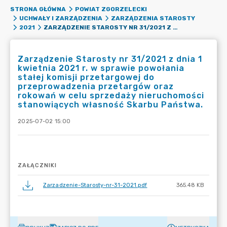
STRONA GŁÓWNA
POWIAT ZGORZELECKI
UCHWAŁY I ZARZĄDZENIA
ZARZĄDZENIA STAROSTY
ZARZĄDZENIE STAROSTY NR 31/2021 Z DNIA 1 KWIETNIA 2021 R. W SPRAWIE POWOŁANIA STAŁEJ KOMISJI PRZETARGOWEJ DO PRZEPROWADZENIA PRZETARGÓW ORAZ ROKOWAŃ W CELU SPRZEDAŻY NIERUCHOMOŚCI STANOWIĄCYCH WŁASNOŚĆ SKARBU PAŃSTWA.
2021
Zarządzenie Starosty nr 31/2021 z dnia 1
kwietnia 2021 r. w sprawie powołania
stałej komisji przetargowej do
przeprowadzenia przetargów oraz
rokowań w celu sprzedaży nieruchomości
stanowiących własność Skarbu Państwa.
2025-07-02 15:00
ZAŁĄCZNIKI
Zarzadzenie-Starosty-nr-31-2021.pdf
365.48 KB