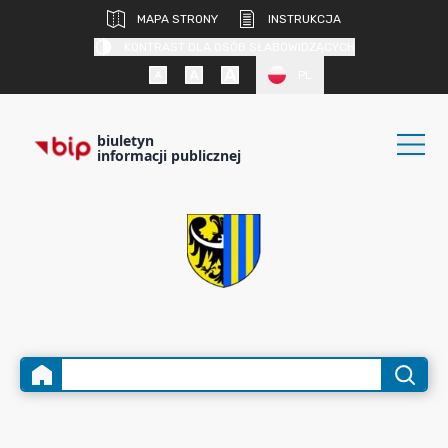
MAPA STRONY
INSTRUKCJA
KONTRAST DLA OSÓB SŁABOWIDZĄCYCH
PL
biuletyn
informacji publicznej