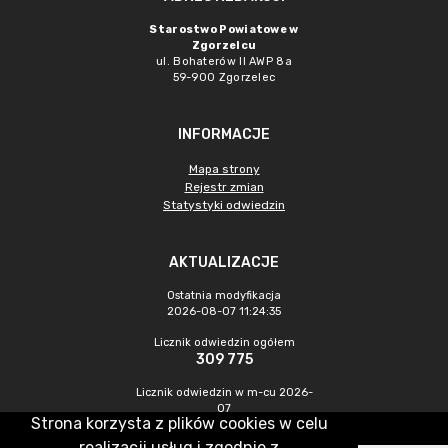
Starostwo Powiatowe w
Zgorzelcu
ul. Bohaterów II AWP 8a
59-900 Zgorzelec
INFORMACJE
Mapa strony
Rejestr zmian
Statystyki odwiedzin
AKTUALIZACJE
Ostatnia modyfikacja
2026-08-07 11:24:35
Licznik odwiedzin ogółem
309 775
Licznik odwiedzin w m-cu 2026-
07
Strona korzysta z plików cookies w celu
473
realizacji usług i zgodnie z