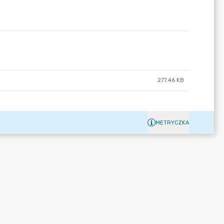
277.46 KB
METRYCZKA