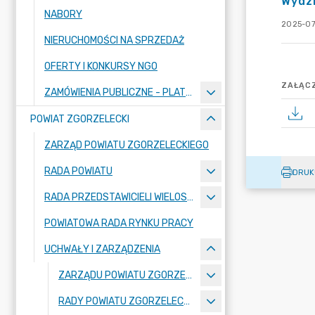
Wydzi
NABORY
2025-07
NIERUCHOMOŚCI NA SPRZEDAŻ
OFERTY I KONKURSY NGO
ZAŁĄCZ
ZAMÓWIENIA PUBLICZNE - PLATFORMA ZAKUPOWA
POWIAT ZGORZELECKI
ZARZĄD POWIATU ZGORZELECKIEGO
RADA POWIATU
DRUK
RADA PRZEDSTAWICIELI WIELOSPECJALISTYCZNEGO ZESPOŁU OPIEKI ZDROWOTNEJ "BOLESŁAWIEC-ZGORZELEC" SAMODZIELNEGO PUBLICZNEGO ZAKŁADU OPIEKI ZDROWOTNEJ
POWIATOWA RADA RYNKU PRACY
UCHWAŁY I ZARZĄDZENIA
ZARZĄDU POWIATU ZGORZELECKIEGO
RADY POWIATU ZGORZELECKIEGO