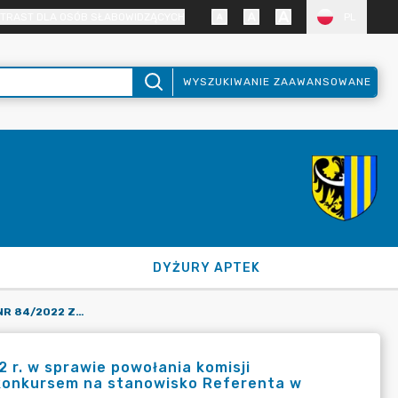
TRAST DLA OSÓB SŁABOWIDZĄCYCH
PL
WYSZUKIWANIE ZAAWANSOWANE
DYŻURY APTEK
ZARZĄDZENIE STAROSTY NR 84/2022 Z DNIA 21 GRUDNIA 2022 R. W SPRAWIE POWOŁANIA KOMISJI REKRUTACYJNEJ DO PRZEPROWADZENIA NABORU W ZWIĄZKU Z KONKURSEM NA STANOWISKO REFERENTA W WYDZIALE BUDŻETU I FINANSÓW.
 r. w sprawie powołania komisji
 konkursem na stanowisko Referenta w