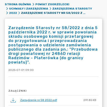
STRONA GŁÓWNA
POWIAT ZGORZELECKI
UCHWAŁY I ZARZĄDZENIA
ZARZĄDZENIA STAROSTY
ZARZĄDZENIE STAROSTY NR 58/2022 Z DNIA 5 PAŹDZIERNIKA 2022 R. W SPRAWIE POWOŁANIA SKŁADU OSOBOWEGO KOMISJI PRZETARGOWEJ DO PRZYGOTOWANIA I PRZEPROWADZANIA POSTĘPOWANIA O UDZIELENIE ZAMÓWIENIA PUBLICZNEGO DLA ZADANIA PN.: "PRZEBUDOWA DROGI POWIATOWEJ NR 2486D RELACJI RADZIMÓW - PLATERÓWKA (DO GRANICY POWIATU)".
2022
Zarządzenie Starosty nr 58/2022 z dnia 5
października 2022 r. w sprawie powołania
składu osobowego komisji przetargowej
do przygotowania i przeprowadzania
postępowania o udzielenie zamówienia
publicznego dla zadania pn.: "Przebudowa
drogi powiatowej nr 2486D relacji
Radzimów - Platerówka (do granicy
powiatu)".
2025-07-01 09:00
ZAŁĄCZNIKI
Zarządzenie nr 58 2022.pdf
291.85 KB