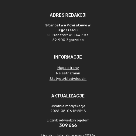
ADRES REDAKCJI
Starostwo Powiatowe w
Zgorzelcu
ul. Bohaterów II AWP 8a
59-900 Zgorzelec
INFORMACJE
Mapa strony
Rejestr zmian
Statystyki odwiedzin
AKTUALIZACJE
Ostatnia modyfikacja
2026-08-06 12:25:18
Licznik odwiedzin ogółem
309 666
Licznik odwiedzin w m-cu 2026-