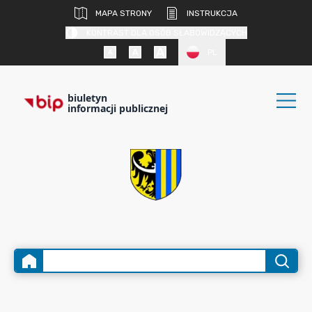
MAPA STRONY
INSTRUKCJA
KONTRAST DLA OSÓB SŁABOWIDZĄCYCH
PL
biuletyn
informacji publicznej