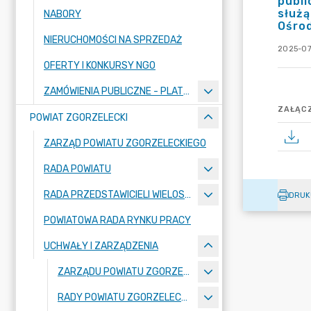
publi
służą
NABORY
Ośro
NIERUCHOMOŚCI NA SPRZEDAŻ
2025-07
OFERTY I KONKURSY NGO
ZAMÓWIENIA PUBLICZNE - PLATFORMA ZAKUPOWA
ZAŁĄCZ
POWIAT ZGORZELECKI
ZARZĄD POWIATU ZGORZELECKIEGO
RADA POWIATU
RADA PRZEDSTAWICIELI WIELOSPECJALISTYCZNEGO ZESPOŁU OPIEKI ZDROWOTNEJ "BOLESŁAWIEC-ZGORZELEC" SAMODZIELNEGO PUBLICZNEGO ZAKŁADU OPIEKI ZDROWOTNEJ
DRUK
POWIATOWA RADA RYNKU PRACY
UCHWAŁY I ZARZĄDZENIA
ZARZĄDU POWIATU ZGORZELECKIEGO
RADY POWIATU ZGORZELECKIEGO