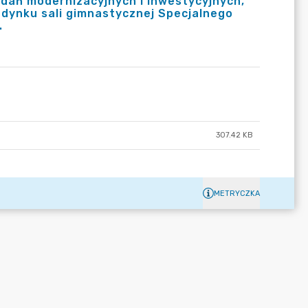
adań modernizacyjnych i inwestycyjnych,
dynku sali gimnastycznej Specjalnego
.
307.42 KB
METRYCZKA