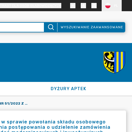
TRAST DLA OSÓB SŁABOWIDZĄCYCH
PL
WYSZUKIWANIE ZAAWANSOWANE
DYŻURY APTEK
ZARZĄDZENIE STAROSTY NR 51/2022 Z DNIA 28 LIPCA 2022 R. W SPRAWIE POWOŁANIA SKŁADU OSOBOWEGO KOMISJI PRZETARGOWEJ DO PRZYGOTOWANIA I PRZEPROWADZANIA POSTĘPOWANIA O UDZIELENIE ZAMÓWIENIA PUBLICZNEGO DLA ZADANIA PN.: "WSPOMAGANIE REALIZACJI ZADAŃ MODERNIZACYJNYCH I INWESTYCYJNYCH, SŁUŻĄCYCH OCHRONIE ŚRODOWISKA - TERMOMODERNIZACJA BUDYNKU SALI GIMNASTYCZNEJ SPECJALNEGO OŚRODKA SZKOLNO-WYCHOWAWCZEGO W ZGORZELCU - ETAP I".
r. w sprawie powołania składu osobowego
nia postępowania o udzielenie zamówienia